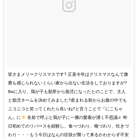
皆さまメリークリスマスです? 正直今年はクリスマスなんて微
塵も感じられないくらい家から出ない生活をしておりますが?
8wに入り、我が子も胎芽から胎児になったとのことで、主人
と胎児ネームを決めてみました?産まれる前からお腹の中でも
ニコニコと笑ってくれたら良いね?と言うことで『にこちゃ
ん』に
名前で呼ぶと我が子に一層の愛着が湧く不思議♬ 昨
日初めてのリバースを経験し、食べづわり、喉づわり、吐きづ
わり・・・もう今日はなんの症状が襲って来るかわからず不安