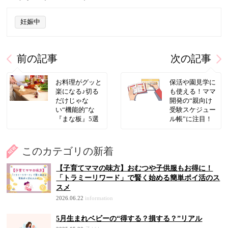
妊娠中
前の記事
次の記事
お料理がグッと
保活や園見学に
楽になる♪切る
も使える！ママ
だけじゃな
開発の“親向け
い“機能的”な
受験スケジュー
『まな板』5選
ル帳”に注目！
このカテゴリの新着
【子育てママの味方】おむつや子供服もお得に！
「トラミーリワード」で賢く始める簡単ポイ活のス
スメ
2026.06.22
information
5月生まれベビーの“得する？損する？”リアル