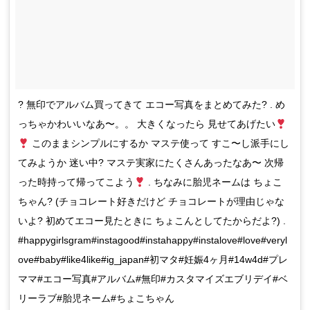
? 無印でアルバム買ってきて エコー写真をまとめてみた? . め
っちゃかわいいなあ〜。。 大きくなったら 見せてあげたい
このままシンプルにするか マステ使って すこ〜し派手にし
てみようか 迷い中? マステ実家にたくさんあったなあ〜 次帰
った時持って帰ってこよう
. ちなみに胎児ネームは ちょこ
ちゃん? (チョコレート好きだけど チョコレートが理由じゃな
いよ? 初めてエコー見たときに ちょこんとしてたからだよ?) .
#happygirlsgram#instagood#instahappy#instalove#love#veryl
ove#baby#like4like#ig_japan#初マタ#妊娠4ヶ月#14w4d#プレ
ママ#エコー写真#アルバム#無印#カスタマイズエブリデイ#ベ
リーラブ#胎児ネーム#ちょこちゃん