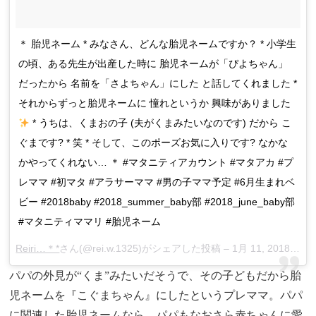
＊ 胎児ネーム * みなさん、どんな胎児ネームですか？ * 小学生
の頃、ある先生が出産した時に 胎児ネームが「ぴよちゃん」
だったから 名前を「さよちゃん」にした と話してくれました *
それからずっと胎児ネームに 憧れというか 興味がありました
* うちは、くまおの子 (夫がくまみたいなのです) だから こ
ぐまです? * 笑 * そして、このポーズお気に入りです? なかな
かやってくれない… ＊ #マタニティアカウント #マタアカ #プ
レママ #初マタ #アラサーママ #男の子ママ予定 #6月生まれベ
ビー #2018baby #2018_summer_baby部 #2018_june_baby部
#マタニティママリ #胎児ネーム
Reiri…＊*
さん(@rei.w.1325)がシェアした投稿 –
1月 11, 2018 at 12:38午前 PST
パパの外見が“くま”みたいだそうで、その子どもだから胎
児ネームを『こぐまちゃん』にしたというプレママ。パパ
に関連した胎児ネームなら、パパもなおさら赤ちゃんに愛