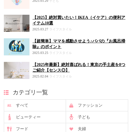
2025.05.20
子ども
【2025】絶対買いたい！IKEA（イケア）の便利ア
イテム10選
2025.03.27
ライフスタイル
【超簡単】ママを感動させよう♪パパの『お風呂掃
除』のポイント
2025.03.25
ライフスタイル
【2025年最新】絶対喜ばれる！東京の手土産を8つ
ご紹介【センス◎】
2025.02.04
ライフスタイル
カテゴリ一覧
すべて
ファッション
ビューティー
子ども
フード
夫婦