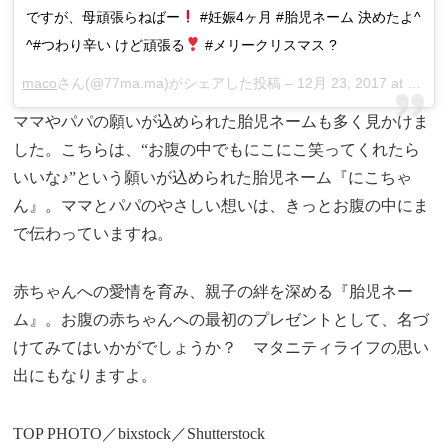
ですが、母頑張らねばー
#妊娠4ヶ月 #胎児ネーム 決めたよ^
^#つわり辛い けど頑張る
#メリークリスマス ?
maco
さん(@77ma.ma)がシェアした投稿 –
12月 23, 2017 at 4:48午後 PST
ママやパパの願いが込められた胎児ネームも多く見かけま
した。こちらは、“お腹の中でもにこにこ笑ってくれたら
いいな♪”という願いが込められた胎児ネーム『にこちゃ
ん』。ママとパパのやさしい想いは、きっとお腹の中にま
で伝わっていますね。
赤ちゃんへの愛情を育み、親子の絆を深める『胎児ネー
ム』。お腹の赤ちゃんへの最初のプレゼントとして、名づ
けてみてはいかがでしょうか？ マタニティライフの思い
出にもなりますよ。
TOP PHOTO／bixstock／Shutterstock