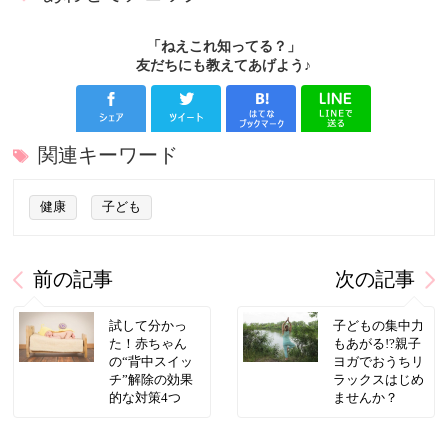
「ねえこれ知ってる？」
友だちにも教えてあげよう♪
関連キーワード
健康
子ども
前の記事
次の記事
試して分かっ
子どもの集中力
た！赤ちゃん
もあがる!?親子
の“背中スイッ
ヨガでおうちリ
チ”解除の効果
ラックスはじめ
的な対策4つ
ませんか？