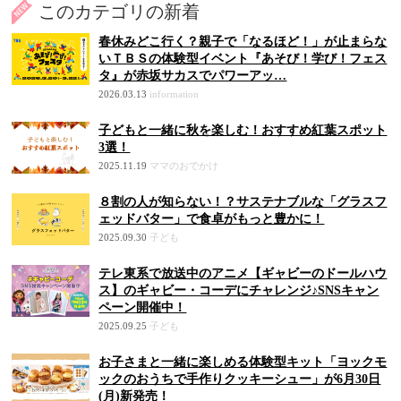
このカテゴリの新着
春休みどこ行く？親子で「なるほど！」が止まらな
いＴＢＳの体験型イベント『あそび！学び！フェス
タ』が赤坂サカスでパワーアッ…
2026.03.13
information
子どもと一緒に秋を楽しむ！おすすめ紅葉スポット
3選！
2025.11.19
ママのおでかけ
８割の人が知らない！？サステナブルな「グラスフ
ェッドバター」で食卓がもっと豊かに！
2025.09.30
子ども
テレ東系で放送中のアニメ【ギャビーのドールハウ
ス】のギャビー・コーデにチャレンジ♪SNSキャン
ペーン開催中！
2025.09.25
子ども
お子さまと一緒に楽しめる体験型キット「ヨックモ
ックのおうちで手作りクッキーシュー」が6月30日
(月)新発売！