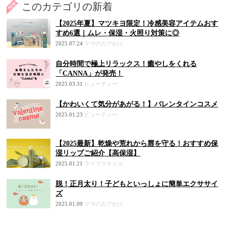
このカテゴリの新着
【2025年夏】マツキヨ限定！冷感美容アイテムおす
すめ6選｜ムレ・保湿・火照り対策に◎
2025.07.24
ママのおでかけ
自分時間で極上リラックス！癒やしをくれる
「CANNA」が発売！
2025.03.31
ビューティー
【かわいくて気分があがる！】バレンタインコスメ
2025.01.23
ビューティー
【2025最新】乾燥や荒れから唇を守る！おすすめ保
湿リップご紹介【高保湿】
2025.01.21
ライフスタイル
脱！正月太り！子どもといっしょに簡単エクササイ
ズ
2025.01.09
ママのおでかけ