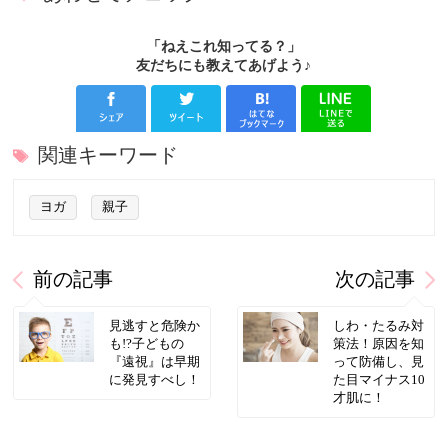
「ねえこれ知ってる？」
友だちにも教えてあげよう♪
関連キーワード
ヨガ
親子
前の記事
次の記事
見逃すと危険か
しわ・たるみ対
も!?子どもの
策法！原因を知
『遠視』は早期
って防備し、見
に発見すべし！
た目マイナス10
才肌に！