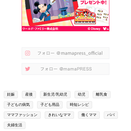
妊娠
産後
新生児/乳幼児
幼児
離乳食
子どもの病気
子ども用品
時短レシピ
ママファッション
きれいなママ
働くママ
パパ
夫婦生活