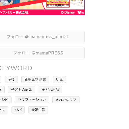
産後
新生児/乳幼児
幼児
食
子どもの病気
子ども用品
レシピ
ママファッション
きれいなママ
ママ
パパ
夫婦生活