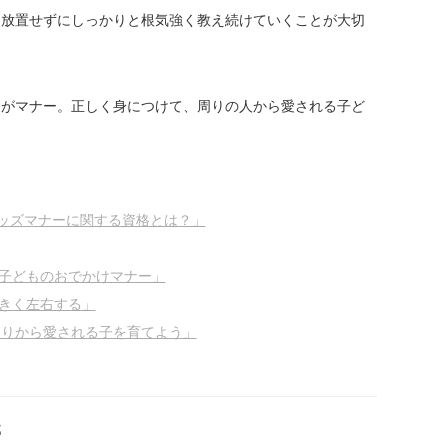
、放置せずにしっかりと根気強く教え続けていくことが大切
ちがマナー。正しく身につけて、周りの人から愛される子ど
キッズマナーに関する資格とは？」
 子どものおでかけマナー」
大きく左右する」
周りから愛される子を育てよう」
部