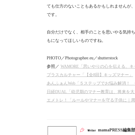
ても仕方のないこともあるかもしれませんが
です。
自分だけでなく、相手のことを思いやる気持
もになってほしいものですね。
PHOTO／Photographee.eu／shutterstock
参照／
WAMORE「思いやりの心を伝える、
プラスカルチャー「【全8回】キッズマナー」
あんふぁんWeb「５ステップでお悩み解消！
日経DUAL「幼児期のマナー教育は、将来を
エメトレ！「ルールやマナーを守る子供に｜
mamaPRESS編集