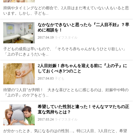
持病やタイミングなどの都合で、2人目はまだ考えていない人もいると思
います。しかし、子ども...
なかなかできないと思ったら『二人目不妊』？早
めに相談を！
2017.04.19
ライフスタイル
子どもの成長は早いもので、「そろそろ赤ちゃんがもうひとり欲しい」
「上の子にきょうだいを...
2人目妊娠！赤ちゃんを迎える前に『上の子』に
しておくべき3つのこと
2017.04.03
子ども
待望の“2人目”が判明！ 大きな喜びとともに感じるのは、妊娠中や時の
『上の子』のケアをどう...
希望していた性別と違った！そんなママたちの正
直な気持ちとは？
2017.03.24
ライフスタイル
が分かったとき、気になるのはの性別…。特に2人目、3人目だと、希望