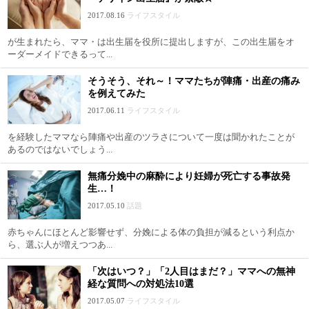
2017.08.16
ライフスタイル
が生まれたら、ママ・は出生届を役所に提出しますが、この出生届をオ
ーダーメイドできるって...
そうそう、それ～！ママたちが陣痛・出産の痛み
を例えてみた
2017.06.11
ライフスタイル
を経験したママなら陣痛や出産のツラさについて一度は聞かれたことが
あるのではないでしょう...
無痛分娩中の麻酔により妊婦が死亡する事故発
生…！
2017.05.10
話題
赤ちゃんにほとんど影響せず、分娩による体の負担が減るという利点か
ら、選ぶ人が増えつつあ...
「次はいつ？」「2人目はまだ？」ママへの無神
経な質問への対処法10選
2017.05.07
ライフスタイル