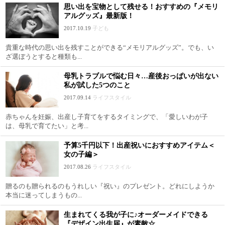
思い出を宝物として残せる！おすすめの『メモリ
アルグッズ』最新版！
2017.10.19
子ども
貴重な時代の思い出を残すことができる“メモリアルグッズ”。でも、い
ざ選ぼうとすると種類も...
母乳トラブルで悩む日々…産後おっぱいが出ない
私が試した5つのこと
2017.09.14
ライフスタイル
赤ちゃんを妊娠、出産し子育てをするタイミングで、「愛しいわが子
は、母乳で育てたい」と考...
予算5千円以下！出産祝いにおすすめアイテム＜
女の子編＞
2017.08.26
ライフスタイル
贈るのも贈られるのもうれしい『祝い』のプレゼント。どれにしようか
本当に迷ってしまうもの...
生まれてくる我が子に♪オーダーメイドできる
『デザイン出生届』が素敵☆