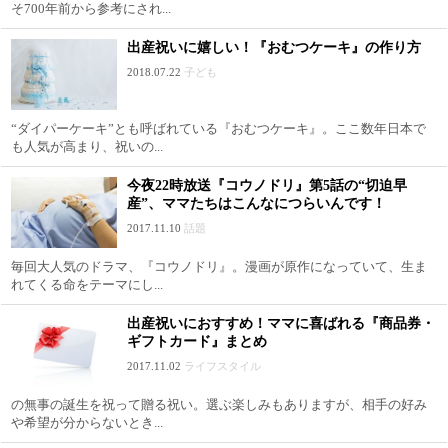
そ700年前から参考にされ...
出産祝いに嬉しい！『おむつケーキ』の作り方
2018.07.22
子ども
“ダイパーケーキ”とも呼ばれている『おむつケーキ』。ここ数年日本で
も人気が高まり、祝いの...
今夜22時放送『コウノドリ』第5話の“切迫早
産”、ママたちはこんなにつらいんです！
2017.11.10
話題
毎回大人気のドラマ、『コウノドリ』。漫画が原作になっていて、生ま
れてくる命をテーマにし...
出産祝いにおすすめ！ママに喜ばれる『商品券・
ギフトカード』まとめ
2017.11.02
ライフスタイル
の無事の誕生を祝って贈る祝い。選ぶ楽しみもありますが、相手の好み
や希望が分からないとき...