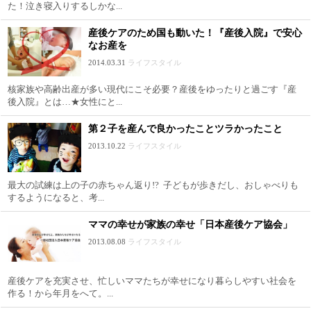
た！泣き寝入りするしかな...
産後ケアのため国も動いた！『産後入院』で安心
なお産を
2014.03.31
ライフスタイル
核家族や高齢出産が多い現代にこそ必要？産後をゆったりと過ごす『産
後入院』とは…★女性にと...
第２子を産んで良かったことツラかったこと
2013.10.22
ライフスタイル
最大の試練は上の子の赤ちゃん返り!? 子どもが歩きだし、おしゃべりも
するようになると、考...
ママの幸せが家族の幸せ「日本産後ケア協会」
2013.08.08
ライフスタイル
産後ケアを充実させ、忙しいママたちが幸せになり暮らしやすい社会を
作る！から年月をへて。...