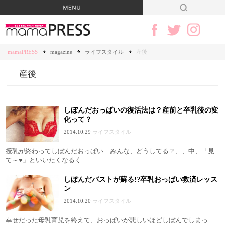
mamaPRESS
magazine
ライフスタイル
産後
産後
しぼんだおっぱいの復活法は？産前と卒乳後の変
化って？
2014.10.29
ライフスタイル
授乳が終わってしぼんだおっぱい…みんな、どうしてる？、、中、「見
て～♥」といいたくなるく...
しぼんだバストが蘇る!?卒乳おっぱい救済レッス
ン
2014.10.20
ライフスタイル
幸せだった母乳育児を終えて、おっぱいが悲しいほどしぼんでしまっ