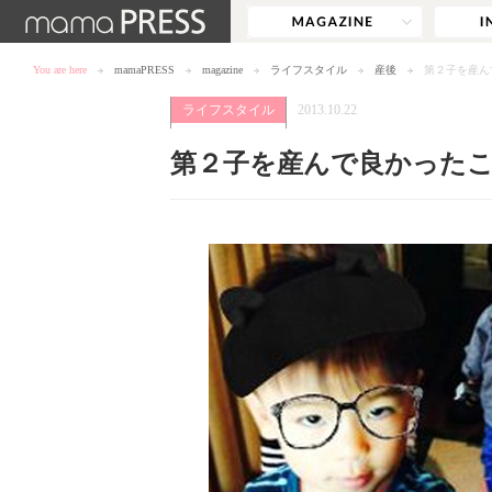
You are here
mamaPRESS
magazine
ライフスタイル
産後
第２子を産ん
ライフスタイル
2013.10.22
第２子を産んで良かった