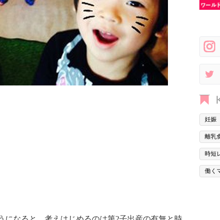
妊娠
離乳
時短
働く
うになると、考えはじめるのは第2子
出産
の有無と時