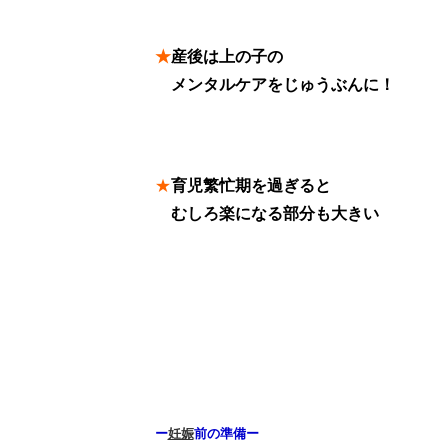
★
産後は上の子の
★
メンタルケアをじゅうぶんに！
★
育児繁忙期を過ぎると
★
むしろ楽になる部分も大きい
ー
妊娠
前の準備ー