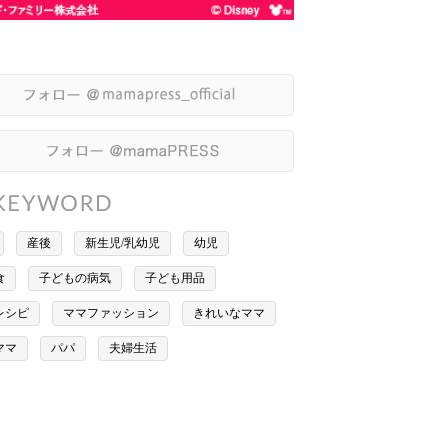
産後
新生児/乳幼児
幼児
食
子どもの病気
子ども用品
レシピ
ママファッション
きれいなママ
ママ
パパ
夫婦生活