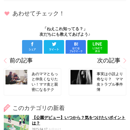
あわせてチェック！
「ねえこれ知ってる？」
友だちにも教えてあげよう♪
前の記事
次の記事
あのママともっ
事実は小説より
と仲良くなりた
奇なり？ ママ
い！ママ友と親
友トラブル事件
密になるテク
簿
このカテゴリの新着
【公園デビュー】いつから？気をつけたいポイント
は？
2025.04.17
お出かけ