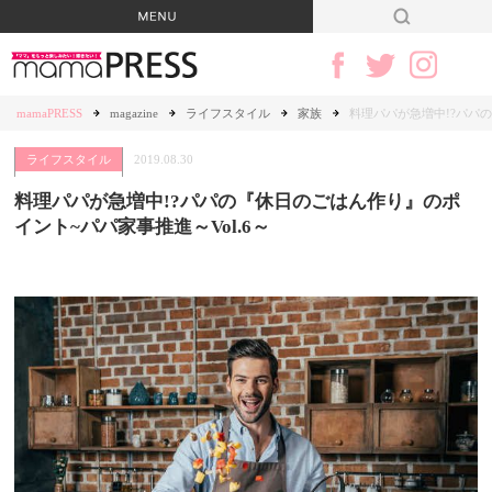
mamaPRESS
magazine
ライフスタイル
家族
料理パパが急増中!?パパの
ライフスタイル
2019.08.30
料理パパが急増中!?パパの『休日のごはん作り』のポ
イント~パパ家事推進～Vol.6～