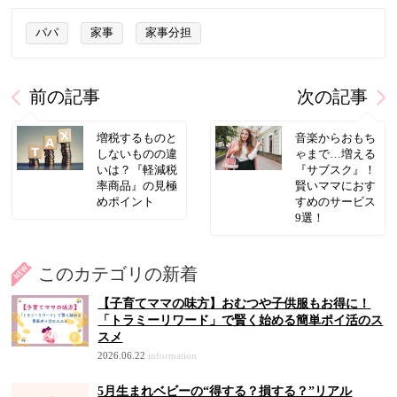
パパ
家事
家事分担
前の記事
次の記事
増税するものと
音楽からおもち
しないものの違
ゃまで…増える
いは？『軽減税
『サブスク』！
率商品』の見極
賢いママにおす
めポイント
すめのサービス
9選！
このカテゴリの新着
【子育てママの味方】おむつや子供服もお得に！
「トラミーリワード」で賢く始める簡単ポイ活のス
スメ
2026.06.22
information
5月生まれベビーの“得する？損する？”リアル