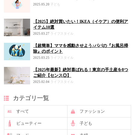
2025.05.20
子ども
【2025】絶対買いたい！IKEA（イケア）の便利ア
イテム10選
2025.03.27
ライフスタイル
【超簡単】ママを感動させよう♪パパの『お風呂掃
除』のポイント
2025.03.25
ライフスタイル
【2025年最新】絶対喜ばれる！東京の手土産を8つ
ご紹介【センス◎】
2025.02.04
ライフスタイル
カテゴリ一覧
すべて
ファッション
ビューティー
子ども