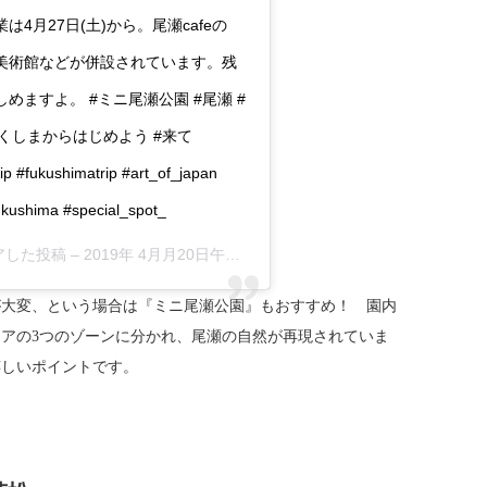
月27日(土)から。尾瀬cafeの
美術館などが併設されています。残
ますよ。 #ミニ尾瀬公園 #尾瀬 #
 #ふくしまからはじめよう #来て
ip #fukushimatrip #art_of_japan
ukushima #special_spot_
シェアした投稿 –
2019年 4月月20日午前6時31分PDT
が大変、という場合は『ミニ尾瀬公園』もおすすめ！ 園内
アの3つのゾーンに分かれ、尾瀬の自然が再現されていま
嬉しいポイントです。