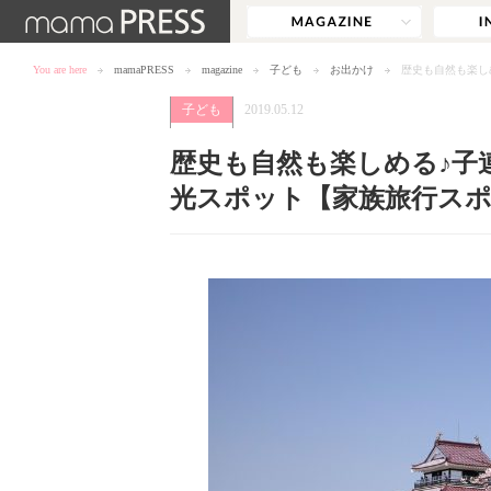
You are here
mamaPRESS
magazine
子ども
お出かけ
歴史も自然も楽し
子ども
2019.05.12
歴史も自然も楽しめる♪子
光スポット【家族旅行スポッ