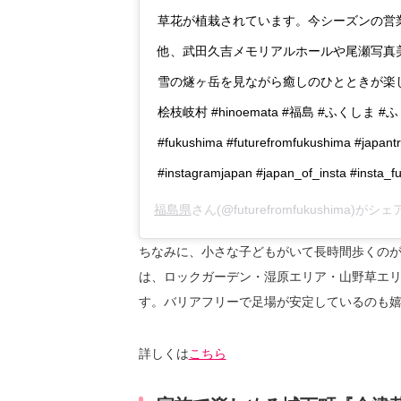
草花が植栽されています。今シーズンの営業は4
他、武田久吉メモリアルホールや尾瀬写真
雪の燧ヶ岳を見ながら癒しのひとときが楽しめ
桧枝岐村 #hinoemata #福島 #ふくしま
#fukushima #futurefromfukushima #japantr
#instagramjapan #japan_of_insta #insta_f
福島県
さん(@futurefromfukushima)が
ちなみに、小さな子どもがいて長時間歩くの
は、ロックガーデン・湿原エリア・山野草エリ
す。バリアフリーで足場が安定しているのも
詳しくは
こちら