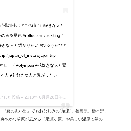
水芭蕉群生地 #至仏山 #山好きな人と
#reflection #trekking #
きな人と繋がりたい #びゅうたび #
apan_of_insta #japantrip
ラマモード #olympus #花好きな人と繋
撮る人 #花好きな人と繋がりたい
シェアした投稿 –
2018年 6月月28日午前9時17分PDT
、『夏の思い出』でもおなじみの“尾瀬”。福島県、栃木県、
、爽やかな草原が広がる『尾瀬ヶ原』や美しい湿原地帯の