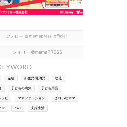
産後
新生児/乳幼児
幼児
食
子どもの病気
子ども用品
レシピ
ママファッション
きれいなママ
ママ
パパ
夫婦生活