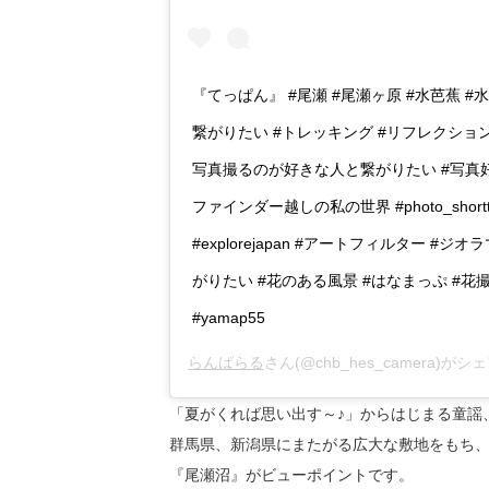
『てっぱん』 #尾瀬 #尾瀬ヶ原 #水芭蕉 #
繋がりたい #トレッキング #リフレクションのある景色 
写真撮るのが好きな人と繋がりたい #写真好
ファインダー越しの私の世界 #photo_shorttrip #j
#explorejapan #アートフィルター #ジオ
がりたい #花のある風景 #はなまっぷ #花
#yamap55
らんばらる
さん(@chb_hes_camera)が
「夏がくれば思い出す～♪」からはじまる童謡
群馬県、新潟県にまたがる広大な敷地をもち
『尾瀬沼』がビューポイントです。