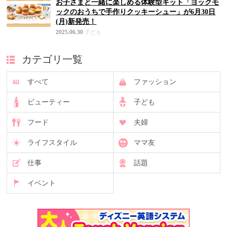
お子さまと一緒に楽しめる体験型キット「ヨックモ
ックのおうちで手作りクッキーシュー」が6月30日
(月)新発売！
2025.06.30
子ども
カテゴリ一覧
すべて
ファッション
ビューティー
子ども
フード
夫婦
ライフスタイル
ママ友
仕事
話題
イベント