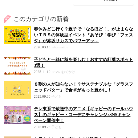
このカテゴリの新着
春休みどこ行く？親子で「なるほど！」が止まらな
いＴＢＳの体験型イベント『あそび！学び！フェス
タ』が赤坂サカスでパワーアッ…
2026.03.13
information
子どもと一緒に秋を楽しむ！おすすめ紅葉スポット
3選！
2025.11.19
ママのおでかけ
８割の人が知らない！？サステナブルな「グラスフ
ェッドバター」で食卓がもっと豊かに！
2025.09.30
子ども
テレ東系で放送中のアニメ【ギャビーのドールハウ
ス】のギャビー・コーデにチャレンジ♪SNSキャン
ペーン開催中！
2025.09.25
子ども