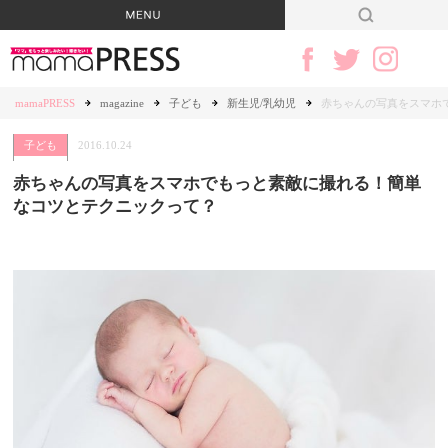
mamaPRESS
magazine
子ども
新生児/乳幼児
赤ちゃんの写真をスマホ
子ども
2016.10.24
赤ちゃんの写真をスマホでもっと素敵に撮れる！簡単
なコツとテクニックって？