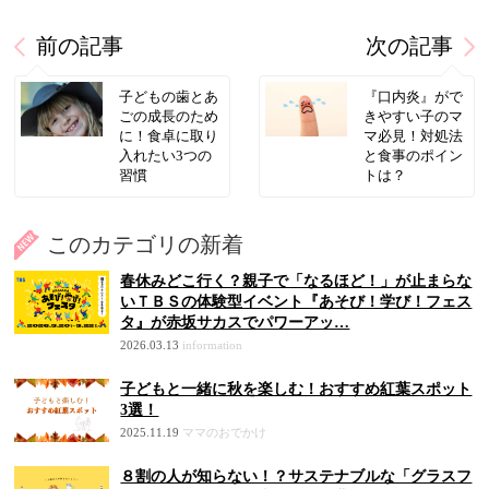
前の記事
次の記事
子どもの歯とあ
『口内炎』がで
ごの成長のため
きやすい子のマ
に！食卓に取り
マ必見！対処法
入れたい3つの
と食事のポイン
習慣
トは？
このカテゴリの新着
春休みどこ行く？親子で「なるほど！」が止まらな
いＴＢＳの体験型イベント『あそび！学び！フェス
タ』が赤坂サカスでパワーアッ…
2026.03.13
information
子どもと一緒に秋を楽しむ！おすすめ紅葉スポット
3選！
2025.11.19
ママのおでかけ
８割の人が知らない！？サステナブルな「グラスフ