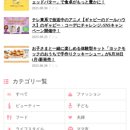
ェッドバター」で食卓がもっと豊かに！
2025.09.30
子ども
テレ東系で放送中のアニメ【ギャビーのドールハウ
ス】のギャビー・コーデにチャレンジ♪SNSキャン
ペーン開催中！
2025.09.25
子ども
お子さまと一緒に楽しめる体験型キット「ヨックモ
ックのおうちで手作りクッキーシュー」が6月30日
(月)新発売！
2025.06.30
子ども
カテゴリ一覧
すべて
ファッション
ビューティー
子ども
フード
夫婦
ライフスタイル
ママ友