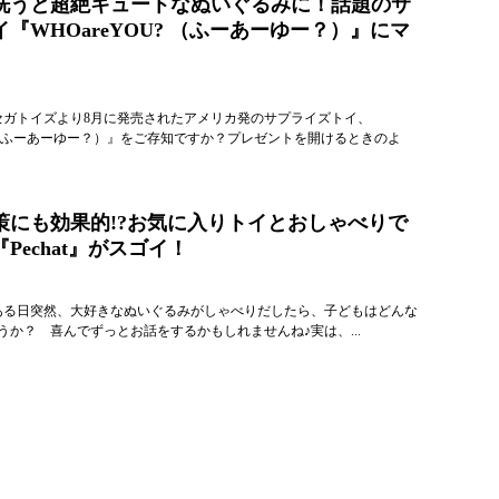
洗うと超絶キュートなぬいぐるみに！話題のサ
『WHOareYOU? （ふーあーゆー？）』にマ
ESセガトイズより8月に発売されたアメリカ発のサプライズトイ、
U?（ふーあーゆー？）』をご存知ですか？プレゼントを開けるときのよ
策にも効果的!?お気に入りトイとおしゃべりで
Pechat』がスゴイ！
ESある日突然、大好きなぬいぐるみがしゃべりだしたら、子どもはどんな
うか？ 喜んでずっとお話をするかもしれませんね♪実は、...