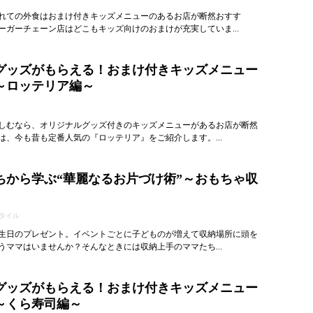
れての外食はおまけ付きキッズメニューのあるお店が断然おすす
ーガーチェーン店はどこもキッズ向けのおまけが充実していま...
グッズがもらえる！おまけ付きキッズメニュー
～ロッテリア編～
しむなら、オリジナルグッズ付きのキッズメニューがあるお店が断然
は、今も昔も定番人気の『ロッテリア』をご紹介します。...
ちから学ぶ“華麗なるお片づけ術”～おもちゃ収
タイル
生日のプレゼント。イベントごとに子どものが増えて収納場所に頭を
うママはいませんか？そんなときには収納上手のママたち...
グッズがもらえる！おまけ付きキッズメニュー
～くら寿司編～