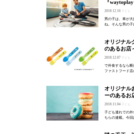
『waytopla
2018.12.16
子ども
男の子は、車が大
ね。そんな男の子に
オリジナル
のあるお店
2018.12.07
子ども
で外食するなら断
ファストフード店の
オリジナル
ーのあるお
2018.11.04
子ども
子ども連れでの外
ちらの連載。今回