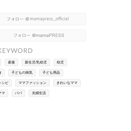
産後
新生児/乳幼児
幼児
食
子どもの病気
子ども用品
レシピ
ママファッション
きれいなママ
ママ
パパ
夫婦生活