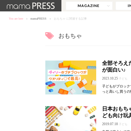
You are here
mamaPRESS
おもちゃ に関連する記事
おもちゃ
全部そろえ
が面白い♪
2023.10.25
子ども
子どもがブロック
っと高いし買うの
日本おもち
ども向け玩
2019.07.18
子ども