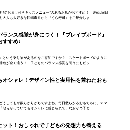
断然“おまけ付きキッズメニュー”のあるお店がおすすめ！ 連載6回目
も大人も大好きな回転寿司から『くら寿司』をご紹介しま...
バランス感覚が身につく！『ブレイブボード』
おすすめ♪
』という乗り物があるのをご存知ですか？ スケートボードのように
構造が全く違う！ 子どものバランス感覚を養うにもピッ...
もオシャレ！デザイン性と実用性を兼ねたおも
どうしてもが散らかりがちですよね。毎日散らかるおもちゃに、ママ
「散らかっていてもオシャレに感じられて、なおかつ子ど...
ヒット！おしゃれで子どもの発想力も養える