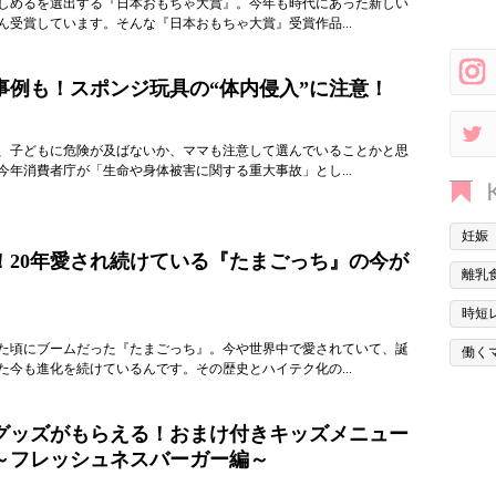
しめるを選出する『日本おもちゃ大賞』。今年も時代にあった新しい
ん受賞しています。そんな『日本おもちゃ大賞』受賞作品...
事例も！スポンジ玩具の“体内侵入”に注意！
、子どもに危険が及ばないか、ママも注意して選んでいることかと思
今年消費者庁が「生命や身体被害に関する重大事故」とし...
妊娠
！20年愛され続けている『たまごっち』の今が
離乳
時短
た頃にブームだった『たまごっち』。今や世界中で愛されていて、誕
働く
た今も進化を続けているんです。その歴史とハイテク化の...
グッズがもらえる！おまけ付きキッズメニュー
～フレッシュネスバーガー編～