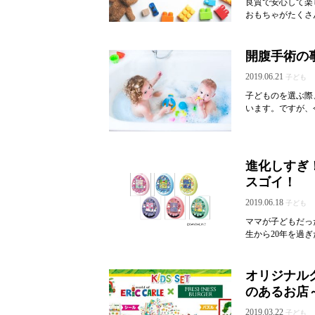
良質で安心して楽
おもちゃがたくさ
開腹手術の
2019.06.21
子ども
子どものを選ぶ際
います。ですが、
進化しすぎ
スゴイ！
2019.06.18
子ども
ママが子どもだっ
生から20年を過ぎ
オリジナル
のあるお店
2019.03.22
子ども