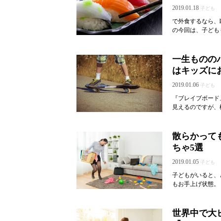
2019.01.18
子ども
で外食するなら、
の今回は、子ども
一生ものの
はキッズに
2019.01.06
子ども
『ブレイブボード
見えるのですが、
散らかって
ちゃ5選
2019.01.05
子ども
子どもがいると、
もお手上げ状態。
世界中で大