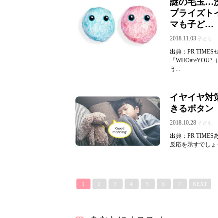
謎の毛玉…
プライズトイ
マも子ど…
2018.11.03
子ども
出典：PR TIM
『WHOareYO
う...
イヤイヤ対
きるボタン『
2018.10.28
子ども
出典：PR TIM
反応を示すでしょ
1
2
3
4
5
6
7
NEXT