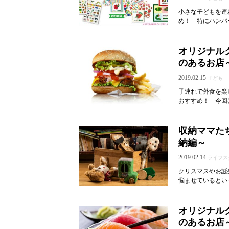
小さな子どもを連
め！ 特にハンバ
オリジナル
のあるお店
2019.02.15
子ども
子連れで外食を楽
おすすめ！ 今回
収納ママた
納編～
2019.02.14
ライフス
クリスマスやお誕
悩ませているとい
オリジナル
のあるお店