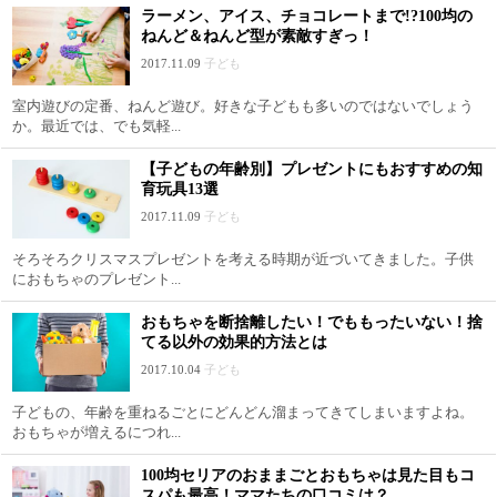
ラーメン、アイス、チョコレートまで!?100均の
ねんど＆ねんど型が素敵すぎっ！
2017.11.09
子ども
室内遊びの定番、ねんど遊び。好きな子どもも多いのではないでしょう
か。最近では、でも気軽...
【子どもの年齢別】プレゼントにもおすすめの知
育玩具13選
2017.11.09
子ども
そろそろクリスマスプレゼントを考える時期が近づいてきました。子供
におもちゃのプレゼント...
おもちゃを断捨離したい！でももったいない！捨
てる以外の効果的方法とは
2017.10.04
子ども
子どもの、年齢を重ねるごとにどんどん溜まってきてしまいますよね。
おもちゃが増えるにつれ...
100均セリアのおままごとおもちゃは見た目もコ
スパも最高！ママたちの口コミは？