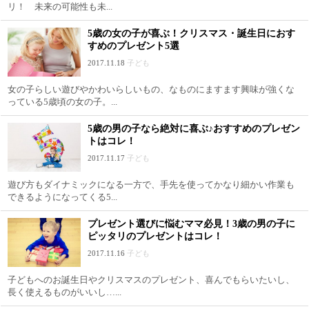
リ！ 未来の可能性も未...
5歳の女の子が喜ぶ！クリスマス・誕生日におす
すめのプレゼント5選
2017.11.18
子ども
女の子らしい遊びやかわいらしいもの、なものにますます興味が強くな
っている5歳頃の女の子。...
5歳の男の子なら絶対に喜ぶ♪おすすめのプレゼン
トはコレ！
2017.11.17
子ども
遊び方もダイナミックになる一方で、手先を使ってかなり細かい作業も
できるようになってくる5...
プレゼント選びに悩むママ必見！3歳の男の子に
ピッタリのプレゼントはコレ！
2017.11.16
子ども
子どもへのお誕生日やクリスマスのプレゼント、喜んでもらいたいし、
長く使えるものがいいし…...