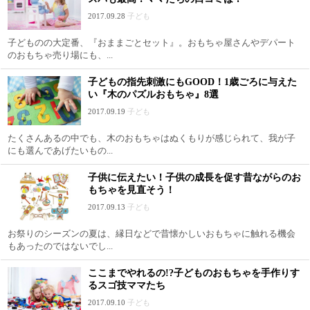
2017.09.28
子ども
子どものの大定番、『おままごとセット』。おもちゃ屋さんやデパート
のおもちゃ売り場にも、...
子どもの指先刺激にもGOOD！1歳ごろに与えた
い『木のパズルおもちゃ』8選
2017.09.19
子ども
たくさんあるの中でも、木のおもちゃはぬくもりが感じられて、我が子
にも選んであげたいもの...
子供に伝えたい！子供の成長を促す昔ながらのお
もちゃを見直そう！
2017.09.13
子ども
お祭りのシーズンの夏は、縁日などで昔懐かしいおもちゃに触れる機会
もあったのではないでし...
ここまでやれるの!?子どものおもちゃを手作りす
るスゴ技ママたち
2017.09.10
子ども