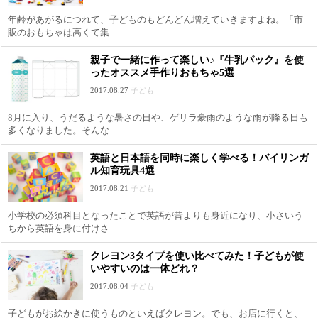
年齢があがるにつれて、子どものもどんどん増えていきますよね。「市
販のおもちゃは高くて集...
親子で一緒に作って楽しい♪『牛乳パック』を使
ったオススメ手作りおもちゃ5選
2017.08.27
子ども
8月に入り、うだるような暑さの日や、ゲリラ豪雨のような雨が降る日も
多くなりました。そんな...
英語と日本語を同時に楽しく学べる！バイリンガ
ル知育玩具4選
2017.08.21
子ども
小学校の必須科目となったことで英語が昔よりも身近になり、小さいう
ちから英語を身に付けさ...
クレヨン3タイプを使い比べてみた！子どもが使
いやすいのは一体どれ？
2017.08.04
子ども
子どもがお絵かきに使うものといえばクレヨン。でも、お店に行くと、