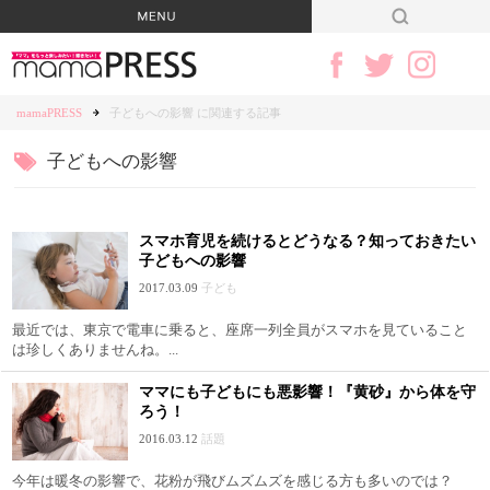
mamaPRESS
子どもへの影響 に関連する記事
子どもへの影響
スマホ育児を続けるとどうなる？知っておきたい
子どもへの影響
2017.03.09
子ども
最近では、東京で電車に乗ると、座席一列全員がスマホを見ていること
は珍しくありませんね。...
ママにも子どもにも悪影響！『黄砂』から体を守
ろう！
2016.03.12
話題
今年は暖冬の影響で、花粉が飛びムズムズを感じる方も多いのでは？