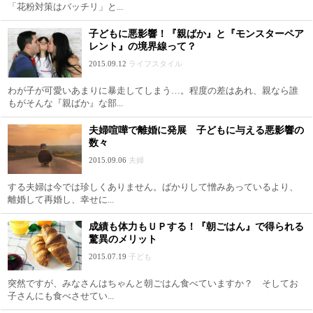
「花粉対策はバッチリ」と...
子どもに悪影響！『親ばか』と『モンスターペア
レント』の境界線って？
2015.09.12
ライフスタイル
わが子が可愛いあまりに暴走してしまう…。程度の差はあれ、親なら誰
もがそんな『親ばか』な部...
夫婦喧嘩で離婚に発展 子どもに与える悪影響の
数々
2015.09.06
夫婦
する夫婦は今では珍しくありません。ばかりして憎みあっているより、
離婚して再婚し、幸せに...
成績も体力もＵＰする！『朝ごはん』で得られる
驚異のメリット
2015.07.19
子ども
突然ですが、みなさんはちゃんと朝ごはん食べていますか？ そしてお
子さんにも食べさせてい...