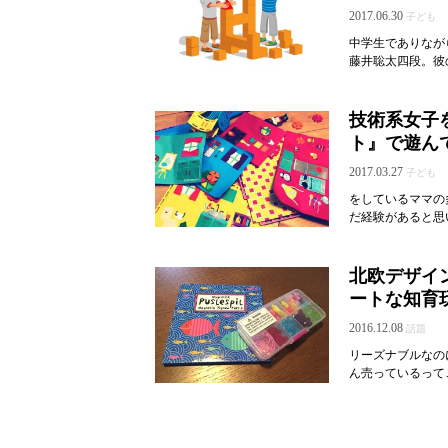
2017.06.30
子ども
中学生でありなが
藤井聡太四段。彼の
技術系女子
ト』で遊ん
2017.03.27
子ども
をしているママの
だ経験があると思
北欧デザイ
ートな知育
2016.12.08
話題
リーズナブルなの
ん売っているって