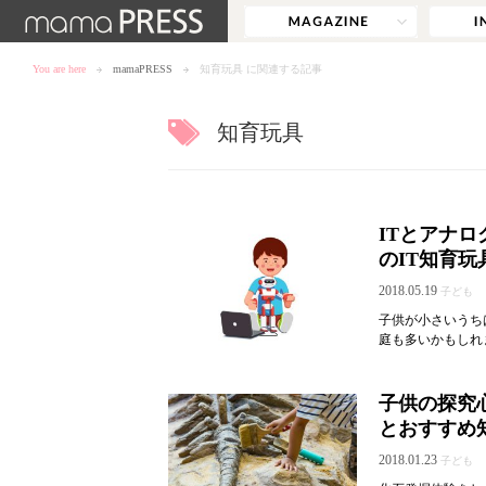
You are here
mamaPRESS
知育玩具 に関連する記事
知育玩具
ITとアナ
のIT知育玩
2018.05.19
子ども
子供が小さいうち
庭も多いかもしれま
子供の探究
とおすすめ
2018.01.23
子ども