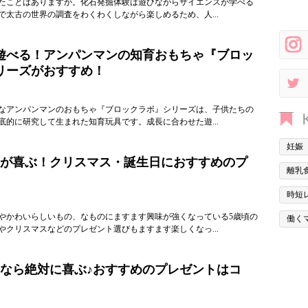
たことはありますか。化石発掘体験は遊びながらサイエンスが学べる
で太古の世界の調査をわくわくしながら楽しめるため、人...
遊べる！アンパンマンの知育おもちゃ『ブロッ
リーズがおすすめ！
なアンパンマンのおもちゃ『ブロックラボ』シリーズは、子供たちの
底的に研究して生まれた知育玩具です。成長に合わせた遊...
妊娠
子が喜ぶ！クリスマス・誕生日におすすめのプ
離乳
時短
やかわいらしいもの、なものにますます興味が強くなっている5歳頃の
働く
やクリスマスなどのプレゼント選びもますます楽しくなっ...
子なら絶対に喜ぶ♪おすすめのプレゼントはコ