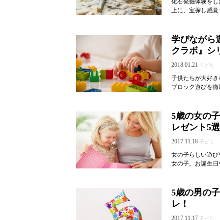
化石発掘体験をし
上に、宝探し感覚
学びながら
クラボ』シ
2018.01.21
子ども
子供たちが大好き
ブロック遊びを徹
5歳の女の
レゼント5選
2017.11.18
子ども
女の子らしい遊び
女の子。お誕生日
5歳の男の
レ！
2017.11.17
子ども