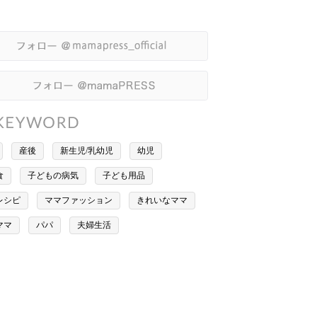
産後
新生児/乳幼児
幼児
食
子どもの病気
子ども用品
レシピ
ママファッション
きれいなママ
ママ
パパ
夫婦生活