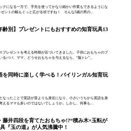
ックになる一方で、手先を使ってかなり細かい作業もできるようにな
ゼントの幅もぐっと広がる頃ですね！ そんな5歳の男の...
年齢別】プレゼントにもおすすめの知育玩具13
スプレゼントを考える時期が近づいてきました。子供におもちゃのプ
るパパ、ママ、どうせおもちゃを与えるなら、“脳トレ”...
語を同時に楽しく学べる！バイリンガル知育玩
となったことで英語が昔よりも身近になり、小さいうちから英語を身
考えるママも多いのではないでしょうか。しかし、何事も...
・藤井四段を育てたおもちゃ!?“積み木×玉転が
玩具『玉の道』が人気沸騰中！