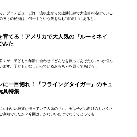
ら、プロデビュー以降一流棋士からの連勝記録で大注目を浴びている
強さの秘密は、何十手という先を読む“直観力”にあると...
を育てる！アメリカで大人気の『ルーミネイ
でみた
多くが、子どもの年齢に合わせてどんなを買ってあげたらいいか悩ん
います。子どもが欲しがっているおもちゃを買ってあげる...
ンに一目惚れ！『フライングタイガー』のキュ
玩具特集
にかわいい雑貨が揃っていて人気の『』。実は子ども向けのもたくさ
ご存知でしたか？今回は、かわいいだけでなくてとっても...