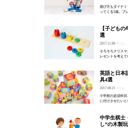
遊び方もダイナミ
ってくる5歳。プレ
【子どもの
選
2017.11.09
子ども
そろそろクリスマ
レゼントを考えてい
英語と日本
具4選
2017.08.21
子ども
小学校の必須科目
に付けさせたいと
中学生棋士
し”の木製