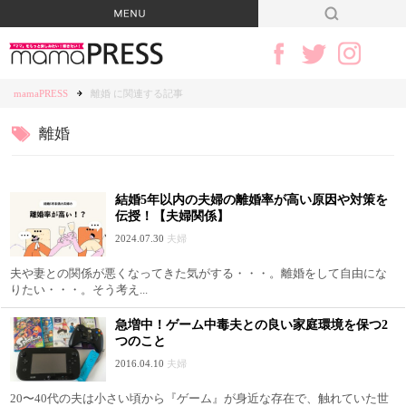
mamaPRESS
離婚 に関連する記事
離婚
結婚5年以内の夫婦の離婚率が高い原因や対策を
伝授！【夫婦関係】
2024.07.30
夫婦
夫や妻との関係が悪くなってきた気がする・・・。離婚をして自由にな
りたい・・・。そう考え...
急増中！ゲーム中毒夫との良い家庭環境を保つ2
つのこと
2016.04.10
夫婦
20〜40代の夫は小さい頃から『ゲーム』が身近な存在で、触れていた世