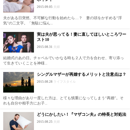
2015.09.05
夫婦
夫がある日突然、不可解な行動を始めたら…？ 妻の頭をかすめる“浮
気”の二文字。「無駄に悩ん...
実は夫が思ってる！妻に直してほしいところワー
スト10
2015.08.31
夫婦
結婚式のあの日。チャペルでいかなる時も２人で力を合わせ、寄り添っ
て生きていくことを神様...
シングルマザーが再婚するメリットと注意点は？
2015.08.28
ライフスタイル
様々な理由があり一度した方は、とても慎重になってしまう“再婚”。そ
れも自分や相手方にお子...
どうにかしたい！『マザコン夫』の特長と対処法
2015.08.25
夫婦