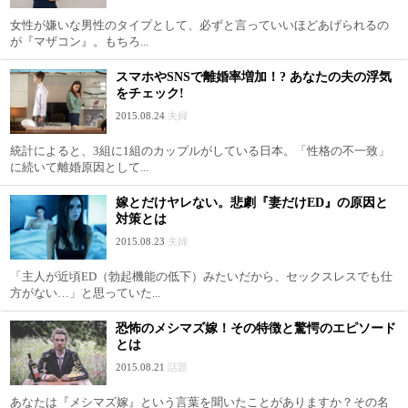
女性が嫌いな男性のタイプとして、必ずと言っていいほどあげられるの
が『マザコン』。もちろ...
スマホやSNSで離婚率増加！? あなたの夫の浮気
をチェック!
2015.08.24
夫婦
統計によると、3組に1組のカップルがしている日本。「性格の不一致」
に続いて離婚原因として...
嫁とだけヤレない。悲劇『妻だけED』の原因と
対策とは
2015.08.23
夫婦
「主人が近頃ED（勃起機能の低下）みたいだから、セックスレスでも仕
方がない…」と思っていた...
恐怖のメシマズ嫁！その特徴と驚愕のエピソード
とは
2015.08.21
話題
あなたは『メシマズ嫁』という言葉を聞いたことがありますか？その名