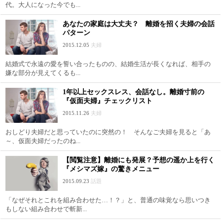
代。大人になった今でも...
あなたの家庭は大丈夫？ 離婚を招く夫婦の会話
パターン
2015.12.05
夫婦
結婚式で永遠の愛を誓い合ったものの、結婚生活が長くなれば、相手の
嫌な部分が見えてくるも...
1年以上セックスレス、会話なし。離婚寸前の
『仮面夫婦』チェックリスト
2015.11.26
夫婦
おしどり夫婦だと思っていたのに突然の！ そんなご夫婦を見ると「あ
～、仮面夫婦だったのね...
【閲覧注意】離婚にも発展？予想の遥か上を行く
『メシマズ嫁』の驚きメニュー
2015.09.23
話題
「なぜそれとこれを組み合わせた…！？」と、普通の味覚なら思いつき
もしない組み合わせで斬新...