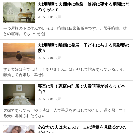
夫婦喧嘩で夫婦仲に亀裂 修復に要する期間はど
のくらい？
2015.09.09
夫婦
一つ屋根の下に住んでいれば、喧嘩は日常茶飯事です。、親子喧嘩、姑
との喧嘩。でもいつかは...
夫婦喧嘩で離婚に発展 子どもに与える悪影響の
数々
2015.09.06
夫婦
する夫婦は今では珍しくありません。ばかりして憎みあっているより、
離婚して再婚し、幸せに...
寝室は別！家庭内別居で夫婦喧嘩が減るって本
当？
2015.09.05
夫婦
夫婦であっても、寝る時は一人で手足を伸ばして寝たい、遅く帰ってく
る夫に邪魔されたくない...
あなたの夫は大丈夫!? 夫の浮気を見破る9つの
ポイント