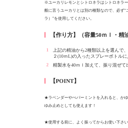
※ユーカリレモンとシトロネラはシトロネラー
般に言うユーカリとは別の種類なので、必ず“
ラ）”を使用してください。
【作り方】（容量50ｍｌ・精
上記の精油から2種類以上を選んで、
２(10ｍL)の入ったスプレーボトル
精製水を40ｍｌ加えて、振り混ぜて
【POINT】
★ラベンダーやぺパーミントを入れると、か
ゆみ止めとしても使えます！
★使用する前に、よく振ってからお使い下さ