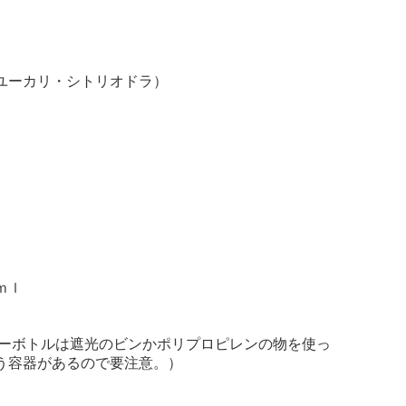
ユーカリ・シトリオドラ）
ｍｌ
レーボトルは遮光のビンかポリプロピレンの物を使っ
う容器があるので要注意。）