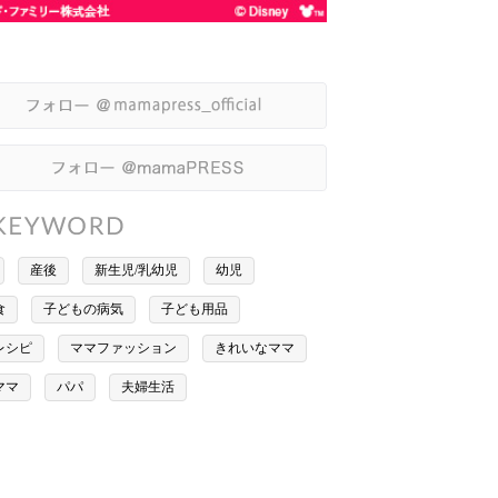
産後
新生児/乳幼児
幼児
食
子どもの病気
子ども用品
レシピ
ママファッション
きれいなママ
ママ
パパ
夫婦生活