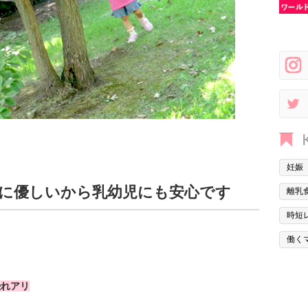
妊娠
に優しいから乳幼児にも安心です
離乳
時短
働く
恐れアリ