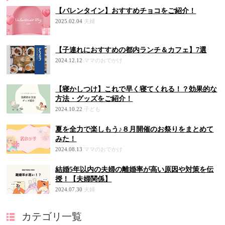
【バレンタイン】おすすめチョコをご紹介！
2025.02.04
夫婦
【子連れにおすすめの都内ランチ＆カフェ】7選
2024.12.12
ママのおでかけ
【寝かしつけ】これで早く寝てくれる！？効果的な
方法・グッズをご紹介！
2024.10.22
子ども
夏を全力で楽しもう♪８月開催のお祭りをまとめて
みた！
2024.08.13
ママのおでかけ
結婚5年以内の夫婦の離婚率が高い原因や対策を伝
授！【夫婦関係】
2024.07.30
夫婦
カテゴリ一覧