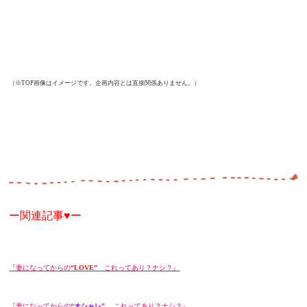
（※TOP画像はイメージです。企画内容とは直接関係ありません。）
ー関連記事
♥
ー
『妻になってからの
“LOVE”
これってあり？ナシ？』
『妻になってからの
“オシャレ”
これってあり？ナシ？』