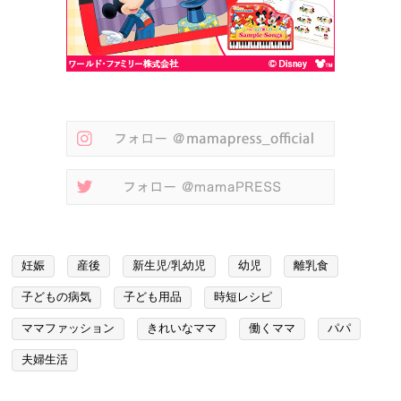
妊娠
産後
新生児/乳幼児
幼児
離乳食
子どもの病気
子ども用品
時短レシピ
ママファッション
きれいなママ
働くママ
パパ
夫婦生活