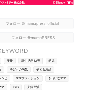
産後
新生児/乳幼児
幼児
食
子どもの病気
子ども用品
レシピ
ママファッション
きれいなママ
ママ
パパ
夫婦生活