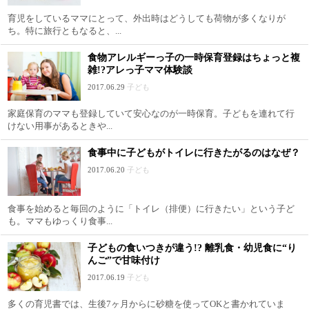
育児をしているママにとって、外出時はどうしても荷物が多くなりが
ち。特に旅行ともなると、...
食物アレルギーっ子の一時保育登録はちょっと複
雑!?アレっ子ママ体験談
2017.06.29
子ども
家庭保育のママも登録していて安心なのが一時保育。子どもを連れて行
けない用事があるときや...
食事中に子どもがトイレに行きたがるのはなぜ？
2017.06.20
子ども
食事を始めると毎回のように「トイレ（排便）に行きたい」という子ど
も。ママもゆっくり食事...
子どもの食いつきが違う!? 離乳食・幼児食に“り
んご”で甘味付け
2017.06.19
子ども
多くの育児書では、生後7ヶ月からに砂糖を使ってOKと書かれていま