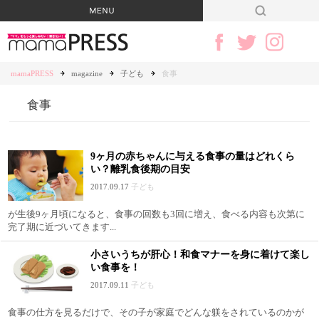
mamaPRESS
magazine
子ども
食事
食事
9ヶ月の赤ちゃんに与える食事の量はどれくら
い？離乳食後期の目安
2017.09.17
子ども
が生後9ヶ月頃になると、食事の回数も3回に増え、食べる内容も次第に
完了期に近づいてきます...
小さいうちが肝心！和食マナーを身に着けて楽し
い食事を！
2017.09.11
子ども
食事の仕方を見るだけで、その子が家庭でどんな躾をされているのかが