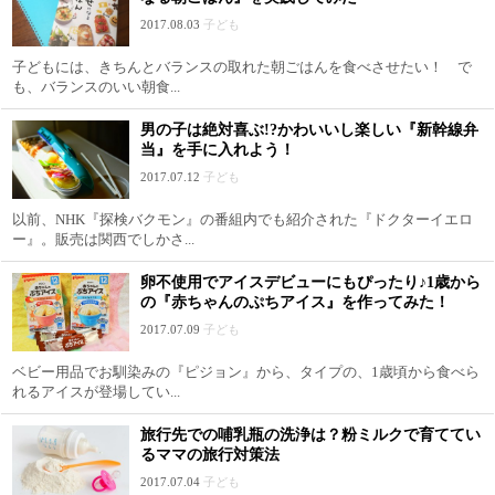
2017.08.03
子ども
子どもには、きちんとバランスの取れた朝ごはんを食べさせたい！ で
も、バランスのいい朝食...
男の子は絶対喜ぶ!?かわいいし楽しい『新幹線弁
当』を手に入れよう！
2017.07.12
子ども
以前、NHK『探検バクモン』の番組内でも紹介された『ドクターイエロ
ー』。販売は関西でしかさ...
卵不使用でアイスデビューにもぴったり♪1歳から
の『赤ちゃんのぷちアイス』を作ってみた！
2017.07.09
子ども
ベビー用品でお馴染みの『ピジョン』から、タイプの、1歳頃から食べら
れるアイスが登場してい...
旅行先での哺乳瓶の洗浄は？粉ミルクで育ててい
るママの旅行対策法
2017.07.04
子ども