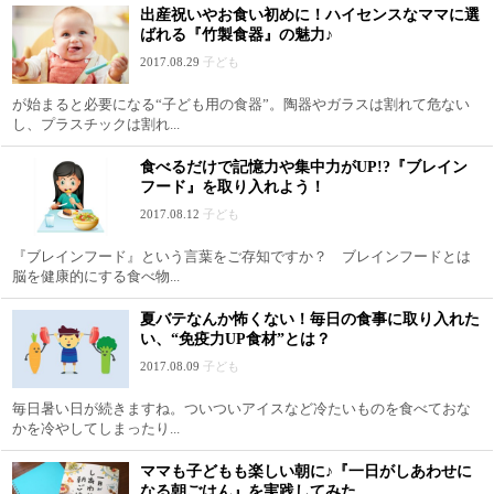
出産祝いやお食い初めに！ハイセンスなママに選
ばれる『竹製食器』の魅力♪
2017.08.29
子ども
が始まると必要になる“子ども用の食器”。陶器やガラスは割れて危ない
し、プラスチックは割れ...
食べるだけで記憶力や集中力がUP!?『ブレイン
フード』を取り入れよう！
2017.08.12
子ども
『ブレインフード』という言葉をご存知ですか？ ブレインフードとは
脳を健康的にする食べ物...
夏バテなんか怖くない！毎日の食事に取り入れた
い、“免疫力UP食材”とは？
2017.08.09
子ども
毎日暑い日が続きますね。ついついアイスなど冷たいものを食べておな
かを冷やしてしまったり...
ママも子どもも楽しい朝に♪『一日がしあわせに
なる朝ごはん』を実践してみた