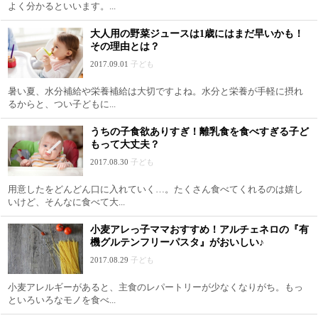
よく分かるといいます。...
大人用の野菜ジュースは1歳にはまだ早いかも！
その理由とは？
2017.09.01
子ども
暑い夏、水分補給や栄養補給は大切ですよね。水分と栄養が手軽に摂れ
るからと、つい子どもに...
うちの子食欲ありすぎ！離乳食を食べすぎる子ど
もって大丈夫？
2017.08.30
子ども
用意したをどんどん口に入れていく…。たくさん食べてくれるのは嬉し
いけど、そんなに食べて大...
小麦アレっ子ママおすすめ！アルチェネロの『有
機グルテンフリーパスタ』がおいしい♪
2017.08.29
子ども
小麦アレルギーがあると、主食のレパートリーが少なくなりがち。もっ
といろいろなモノを食べ...