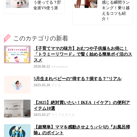
う使ってる？貯
感じる瞬間ラン
金派VS使う派
キング！乗り越
えるコツも紹
介！
このカテゴリの新着
【子育てママの味方】おむつや子供服もお得に！
「トラミーリワード」で賢く始める簡単ポイ活のス
スメ
2026.06.22
information
5月生まれベビーの“得する？損する？”リアル
2025.05.20
子ども
【2025】絶対買いたい！IKEA（イケア）の便利ア
イテム10選
2025.03.27
ライフスタイル
【超簡単】ママを感動させよう♪パパの『お風呂掃
除』のポイント