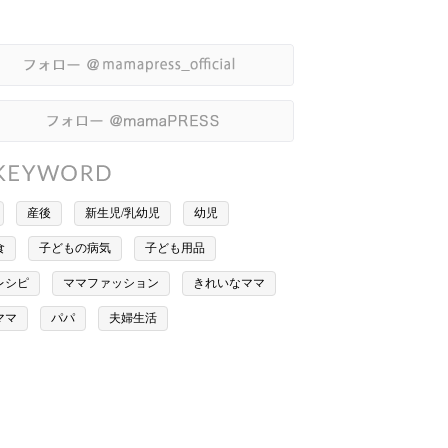
産後
新生児/乳幼児
幼児
食
子どもの病気
子ども用品
レシピ
ママファッション
きれいなママ
ママ
パパ
夫婦生活