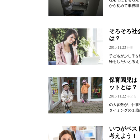
から初めて事務職を
そろそろ社
は？
2015.11.23
仕事
子どもが少し手を
帰をしたいと考え
保育園児は
ットとは？
2015.11.22
子ども
の大多数が、仕事
タイミングの１歳
いつがベス
考えよう！