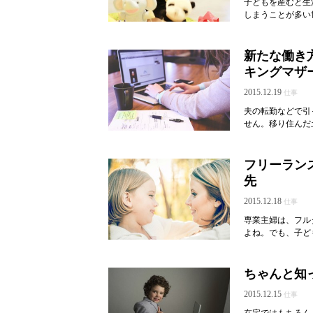
子どもを産むと生
しまうことが多い
新たな働き
キングマザ
2015.12.19
仕事
夫の転勤などで引
せん。移り住んだ
フリーラン
先
2015.12.18
仕事
専業主婦は、フル
よね。でも、子ど
ちゃんと知
2015.12.15
仕事
在宅ではもちろん