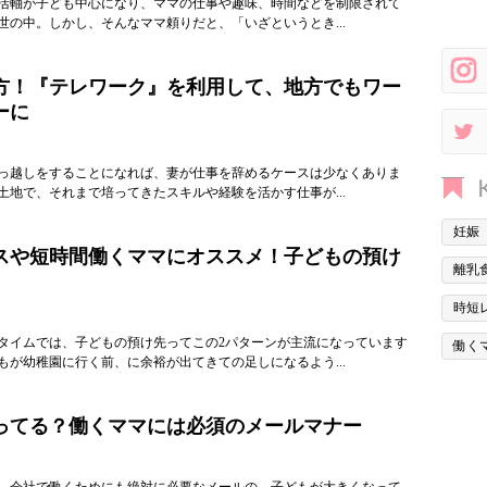
活軸が子ども中心になり、ママの仕事や趣味、時間などを制限されて
世の中。しかし、そんなママ頼りだと、「いざというとき...
方！『テレワーク』を利用して、地方でもワー
ーに
っ越しをすることになれば、妻が仕事を辞めるケースは少なくありま
土地で、それまで培ってきたスキルや経験を活かす仕事が...
妊娠
スや短時間働くママにオススメ！子どもの預け
離乳
時短
タイムでは、子どもの預け先ってこの2パターンが主流になっています
働く
もが幼稚園に行く前、に余裕が出てきての足しになるよう...
ってる？働くママには必須のメールマナー
、会社で働くためにも絶対に必要なメールの。子どもが大きくなって