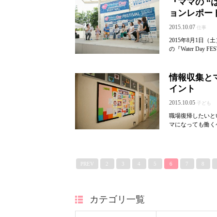
『ママの “
ョンレポー
2015.10.07
仕事
2015年8月1日
の『Water Day F
情報収集と
イント
2015.10.05
子ども
職場復帰したいと
マになっても働く
PREV
2
3
4
5
6
7
8
カテゴリ一覧