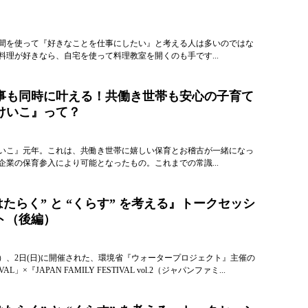
間を使って『好きなことを仕事にしたい』と考える人は多いのではな
料理が好きなら、自宅を使って料理教室を開くのも手です...
事も同時に叶える！共働き世帯も安心の子育て
けいこ』って？
保けいこ』元年。これは、共働き世帯に嬉しい保育とお稽古が一緒になっ
企業の保育参入により可能となったもの。これまでの常識...
はたらく” と “くらす” を考える』トークセッシ
ト（後編）
（土）、2日(日)に開催された、環境省『ウォータープロジェクト』主催の
STIVAL」×『JAPAN FAMILY FESTIVAL vol.2（ジャパンファミ...