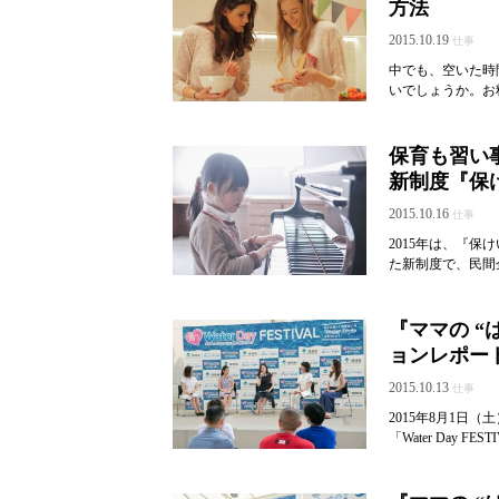
方法
2015.10.19
仕事
中でも、空いた時
いでしょうか。お
保育も習い
新制度『保
2015.10.16
仕事
2015年は、『
た新制度で、民間
『ママの “
ョンレポー
2015.10.13
仕事
2015年8月1日
「Water Day FE