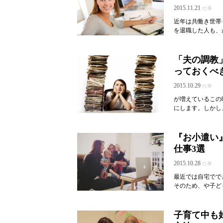
2015.11.21
仕事
近年は共働き世帯
を退職した人も、
「夫の調教
っておくべ
2015.10.29
仕事
が増えているこの
にします。しかし
『お小遣い
仕事3選
2015.10.28
仕事
最近では自宅でで
そのため、や子ど
子育て中も