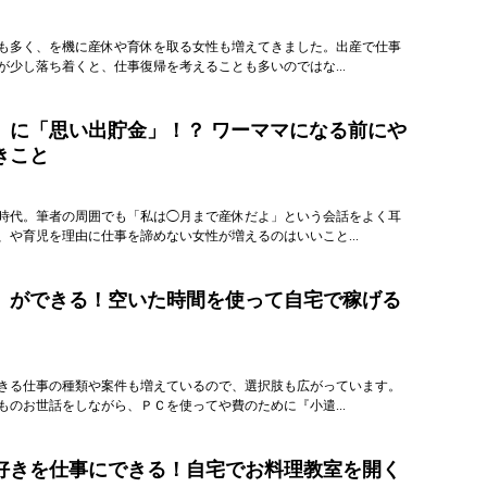
も多く、を機に産休や育休を取る女性も増えてきました。出産で仕事
が少し落ち着くと、仕事復帰を考えることも多いのではな...
」に「思い出貯金」！？ ワーママになる前にや
きこと
時代。筆者の周囲でも「私は◯月まで産休だよ」という会話をよく耳
、や育児を理由に仕事を諦めない女性が増えるのはいいこと...
』ができる！空いた時間を使って自宅で稼げる
きる仕事の種類や案件も増えているので、選択肢も広がっています。
ものお世話をしながら、ＰＣを使ってや費のために『小遣...
好きを仕事にできる！自宅でお料理教室を開く