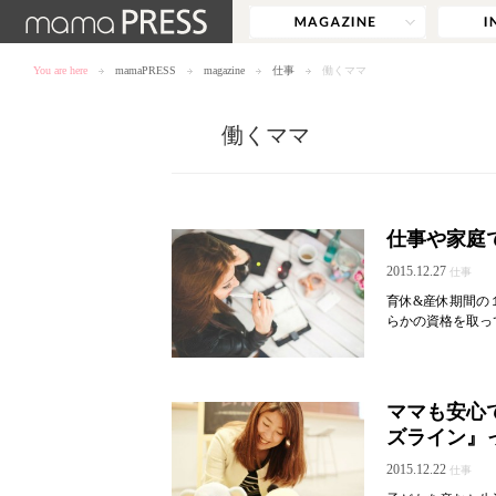
You are here
mamaPRESS
magazine
仕事
働くママ
働くママ
仕事や家庭
2015.12.27
仕事
育休&産休期間の
らかの資格を取っ
ママも安心
ズライン』
2015.12.22
仕事