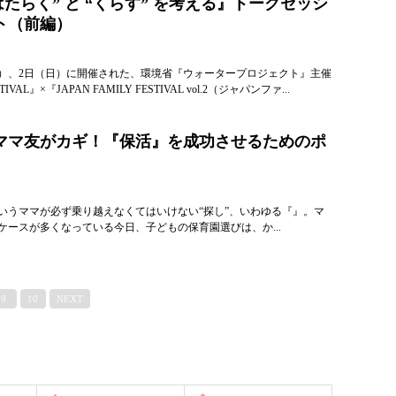
はたらく” と “くらす” を考える』トークセッシ
ト（前編）
（土）、2日（日）に開催された、環境省『ウォータープロジェクト』主催
ESTIVAL』×『JAPAN FAMILY FESTIVAL vol.2（ジャパンファ...
ママ友がカギ！『保活』を成功させるためのポ
いうママが必ず乗り越えなくてはいけない“探し”、いわゆる『』。マ
ケースが多くなっている今日、子どもの保育園選びは、か...
9
10
NEXT