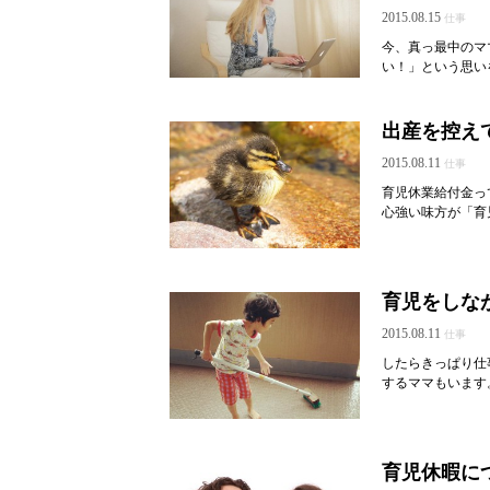
2015.08.15
仕事
今、真っ最中のマ
い！」という思い
出産を控え
2015.08.11
仕事
育児休業給付金っ
心強い味方が「育
育児をしな
2015.08.11
仕事
したらきっぱり仕
するママもいます
育児休暇に