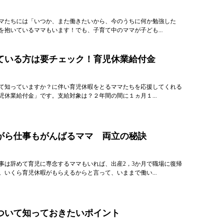
マたちには「いつか、また働きたいから、今のうちに何か勉強した
を抱いているママもいます！でも、子育て中のママが子ども...
ている方は要チェック！育児休業給付金
て知っていますか？に伴い育児休暇をとるママたちを応援してくれる
児休業給付金」です。支給対象は？２年間の間に１ヵ月１...
がら仕事もがんばるママ 両立の秘訣
事は辞めて育児に専念するママもいれば、出産2，3か月で職場に復帰
。いくら育児休暇がもらえるからと言って、いままで働い...
ついて知っておきたいポイント