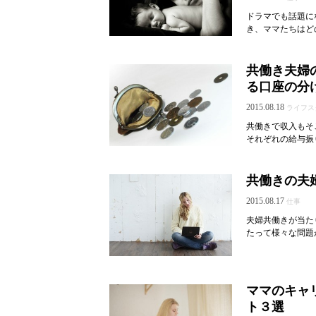
ドラマでも話題に
き、ママたちはど
共働き夫婦
る口座の分
2015.08.18
ライフス
共働きで収入もそ
それぞれの給与振
共働きの夫
2015.08.17
仕事
夫婦共働きが当た
たって様々な問題
ママのキャ
ト３選