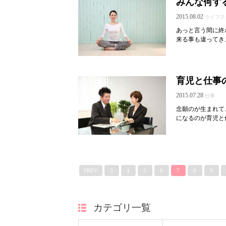
みんな何す
2015.08.02
ライフス
あっと言う間に終
来る事も違ってき
育児と仕事
2015.07.28
仕事
念願のが生まれて
になるのが育児と
PREV
3
4
5
6
7
8
9
カテゴリ一覧