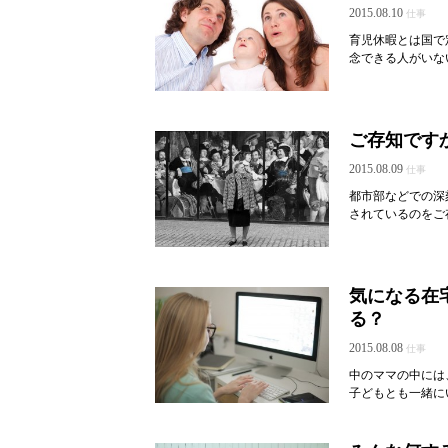
2015.08.10
仕事
育児休暇とは国で
念できる人がいな
ご存知です
2015.08.09
仕事
都市部などでの深
されているのをご
気になる在
る？
2015.08.08
仕事
中のママの中には
子どもとも一緒に