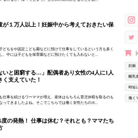
童が１万人以上！妊娠中から考えておきたい保
子どもをや認定こども園などに預けて仕事をしているという方も多く
し、中には子どもを保育園などに預けたくても入れないと...
妊娠
ないと困窮する…」配偶者あり女性の4人に1人
離乳
きく支えていた！
時短
も仕事を続けるワーママが増え、産休はもちろん育児休暇を取るのも
働く
なってきましたよね。そこでこちらでは働く女性たちのホ...
.5度の発熱！ 仕事は休む？それとも？ママたち
方