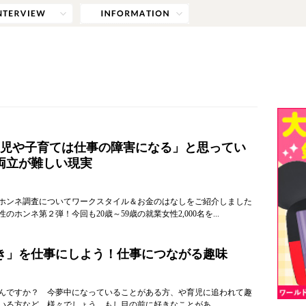
育児や子育ては仕事の障害になる」と思ってい
両立が難しい現実
ホンネ調査についてワークスタイル＆お金のはなしをご紹介しました
のホンネ第２弾！今回も20歳～59歳の就業女性2,000名を...
き」を仕事にしよう！仕事につながる趣味
んですか？ 今夢中になっていることがある方、や育児に追われて趣
いる方など、様々でしょう。もし目の前に好きなことがあ...