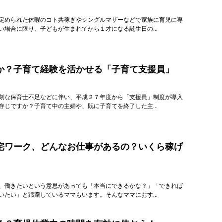
定められた休暇のコト共稼ぎやシングルマザーなどで家族に育児に専
い場合に限り、子どもが生まれてから１才になる誕生日の...
か？子育て経験を活かせる「子育て支援員」
刻な保育士不足などに伴い、平成２７年度から「支援員」制度が導入
存じですか？子育て中の主婦や、既に子育てを終了した主...
宅ワーク、どんなお仕事があるの？いくら稼げ
、働きたいという意思があっても「本当にできるかな？」「できれば
いたい」と躊躇しているママもいます。そんなママにおす...