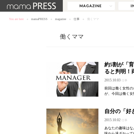
You are here
mamaPRESS
magazine
仕事
働くママ
働くママ
約5割が「
ると判明！
2015.10.03
仕事
前回は働く女性の
が、今回は働く女性
自分の「好
2015.10.02
仕事
あなたの趣味はな
味から遠ざかって