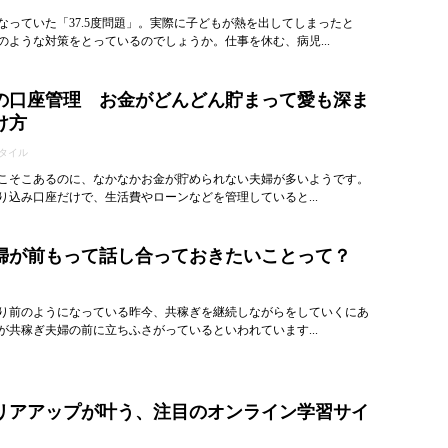
なっていた「37.5度問題」。実際に子どもが熱を出してしまったと
のような対策をとっているのでしょうか。仕事を休む、病児...
の口座管理 お金がどんどん貯まって愛も深ま
け方
タイル
こそこあるのに、なかなかお金が貯められない夫婦が多いようです。
り込み口座だけで、生活費やローンなどを管理していると...
婦が前もって話し合っておきたいことって？
り前のようになっている昨今、共稼ぎを継続しながらをしていくにあ
が共稼ぎ夫婦の前に立ちふさがっているといわれています...
リアアップが叶う、注目のオンライン学習サイ