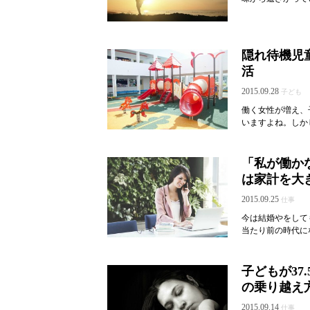
隠れ待機児
活
2015.09.28
子ども
働く女性が増え、
いますよね。しか
「私が働か
は家計を大
2015.09.25
仕事
今は結婚やをして
当たり前の時代に
子どもが37
の乗り越え
2015.09.14
仕事