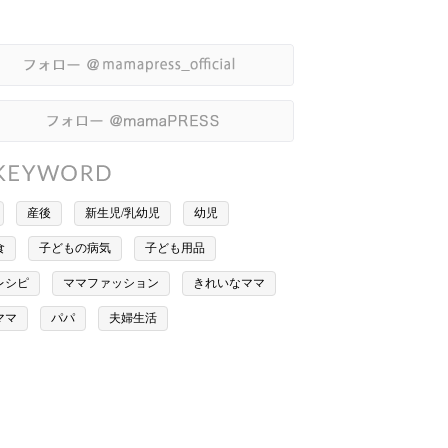
産後
新生児/乳幼児
幼児
食
子どもの病気
子ども用品
レシピ
ママファッション
きれいなママ
ママ
パパ
夫婦生活