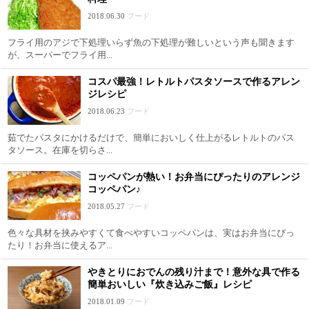
2018.06.30
フード
フライ用のアジで下処理いらず魚の下処理が難しいという声も聞きます
が、スーパーでフライ用...
コスパ最強！レトルトパスタソースで作るアレン
ジレシピ
2018.06.23
フード
茹でたパスタにかけるだけで、簡単においしく仕上がるレトルトのパス
タソース。在庫を切らさ...
コッペパンが熱い！お弁当にぴったりのアレンジ
コッペパン♪
2018.05.27
フード
色々な具材を挟みやすくて食べやすいコッペパンは、実はお弁当にぴっ
たり！お弁当に使えるア...
やきとりにおでんの残り汁まで！意外な具で作る
簡単おいしい『炊き込みご飯』レシピ
2018.01.09
フード