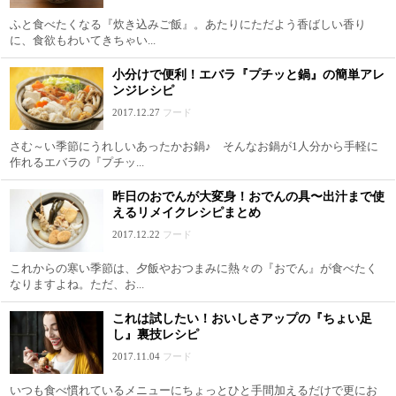
ふと食べたくなる『炊き込みご飯』。あたりにただよう香ばしい香り
に、食欲もわいてきちゃい...
小分けで便利！エバラ『プチッと鍋』の簡単アレ
ンジレシピ
2017.12.27
フード
さむ～い季節にうれしいあったかお鍋♪ そんなお鍋が1人分から手軽に
作れるエバラの『プチッ...
昨日のおでんが大変身！おでんの具〜出汁まで使
えるリメイクレシピまとめ
2017.12.22
フード
これからの寒い季節は、夕飯やおつまみに熱々の『おでん』が食べたく
なりますよね。ただ、お...
これは試したい！おいしさアップの『ちょい足
し』裏技レシピ
2017.11.04
フード
いつも食べ慣れているメニューにちょっとひと手間加えるだけで更にお