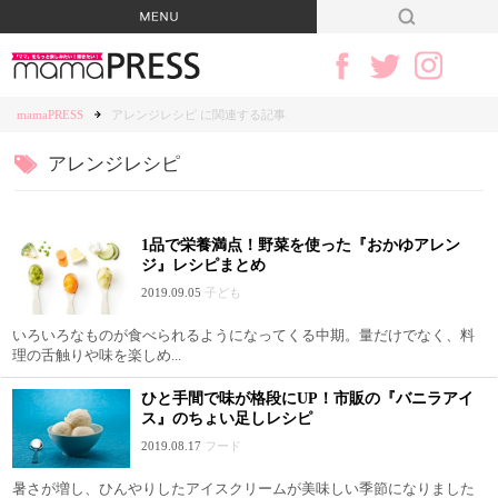
mamaPRESS
アレンジレシピ に関連する記事
アレンジレシピ
1品で栄養満点！野菜を使った『おかゆアレン
ジ』レシピまとめ
2019.09.05
子ども
いろいろなものが食べられるようになってくる中期。量だけでなく、料
理の舌触りや味を楽しめ...
ひと手間で味が格段にUP！市販の『バニラアイ
ス』のちょい足しレシピ
2019.08.17
フード
暑さが増し、ひんやりしたアイスクリームが美味しい季節になりました