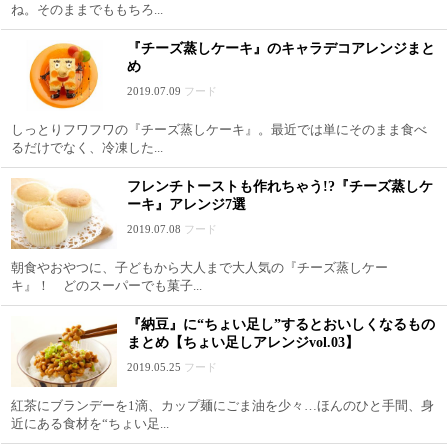
ね。そのままでももちろ...
『チーズ蒸しケーキ』のキャラデコアレンジまと
め
2019.07.09
フード
しっとりフワフワの『チーズ蒸しケーキ』。最近では単にそのまま食べ
るだけでなく、冷凍した...
フレンチトーストも作れちゃう!?『チーズ蒸しケ
ーキ』アレンジ7選
2019.07.08
フード
朝食やおやつに、子どもから大人まで大人気の『チーズ蒸しケー
キ』！ どのスーパーでも菓子...
『納豆』に“ちょい足し”するとおいしくなるもの
まとめ【ちょい足しアレンジvol.03】
2019.05.25
フード
紅茶にブランデーを1滴、カップ麺にごま油を少々…ほんのひと手間、身
近にある食材を“ちょい足...