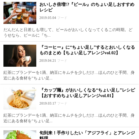
おいしさ倍増!?『ビール』のちょい足しおすすめ
レシピ
2019.05.04
フード
だんだんと日差しも増して、ビールがおいしくなってくるこの時期。ど
うせなら、ビールに『ち...
『コーヒー』に“ちょい足し”するとおいしくなる
ものまとめ【ちょい足しアレンジvol.02】
2019.04.21
フード
紅茶にブランデーを1滴、納豆にキムチを少しだけ…ほんのひと手間、身
近にある食材を“ちょい足...
『カップ麺』がおいしくなる“ちょい足し”レシピ
【おすすめちょい足しアレンジvol.01】
2019.03.17
フード
紅茶にブランデーを1滴、納豆にキムチを少しだけ…ほんのひと手間、身
近にある食材を“ちょい足...
旬到来！手作りしたい「アジフライ」とアレンジ
料理