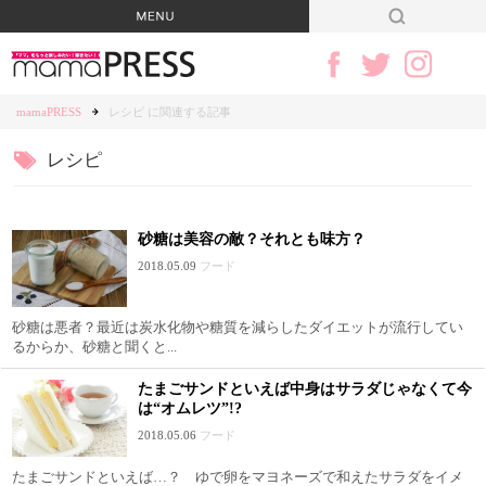
mamaPRESS
レシピ に関連する記事
レシピ
砂糖は美容の敵？それとも味方？
2018.05.09
フード
砂糖は悪者？最近は炭水化物や糖質を減らしたダイエットが流行してい
るからか、砂糖と聞くと...
たまごサンドといえば中身はサラダじゃなくて今
は“オムレツ”!?
2018.05.06
フード
たまごサンドといえば…？ ゆで卵をマヨネーズで和えたサラダをイメ