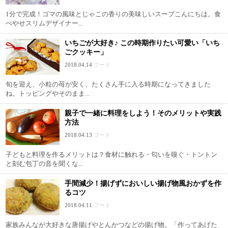
1分で完成！ゴマの風味とじゃこの香りの美味しいスープこんにちは。食
べやせスリムデザイナー...
いちごが大好き♪ この時期作りたい可愛い「いち
ごクッキー」
2018.04.14
フード
旬を迎え、小粒の苺が安く、たくさん手に入る時期になってきました
ね。トッピングやそのまま...
親子で一緒に料理をしよう！そのメリットや実践
方法
2018.04.13
フード
子どもと料理を作るメリットは？食材に触れる・匂いを嗅ぐ・トントン
と刻む包丁の音を聞くな...
手間減少！揚げずにおいしい揚げ物風おかずを作
るコツ
2018.04.11
フード
家族みんなが大好きな唐揚げやとんかつなどの揚げ物。「作ってあげた