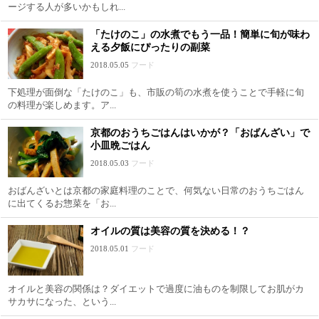
ージする人が多いかもしれ...
「たけのこ」の水煮でもう一品！簡単に旬が味わ
える夕飯にぴったりの副菜
2018.05.05
フード
下処理が面倒な「たけのこ」も、市販の筍の水煮を使うことで手軽に旬
の料理が楽しめます。ア...
京都のおうちごはんはいかが？「おばんざい」で
小皿晩ごはん
2018.05.03
フード
おばんざいとは京都の家庭料理のことで、何気ない日常のおうちごはん
に出てくるお惣菜を「お...
オイルの質は美容の質を決める！？
2018.05.01
フード
オイルと美容の関係は？ダイエットで過度に油ものを制限してお肌がカ
サカサになった、という...