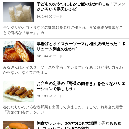
子どものおやつにも夕ご飯のおかずにも！アレン
ジいろいろ寒天レシピ
2018.04.30
フード
テングサやオゴノリなどの紅藻類を原料に作られ、食物繊維が豊富なこ
とで有名な『寒天』。カ...
厚揚げとオイスターソースは相性抜群だった！ボ
リューム満点のおかず
2018.04.28
フード
みなさんはオイスターソースを常備していますか？あるけど使い方がわ
からない、なんて声をよ...
お弁当の定番の「野菜の肉巻き」を色々なバリエ
ーションで楽しもう♪
2018.04.23
フード
春になりいろいろな春野菜も出回ってきました。そこで、お弁当の定番
「野菜の肉巻き」を、い...
朝食やランチ、おやつにも大活躍！子どもも喜
ぶ“コッペパンサンド”の魅力