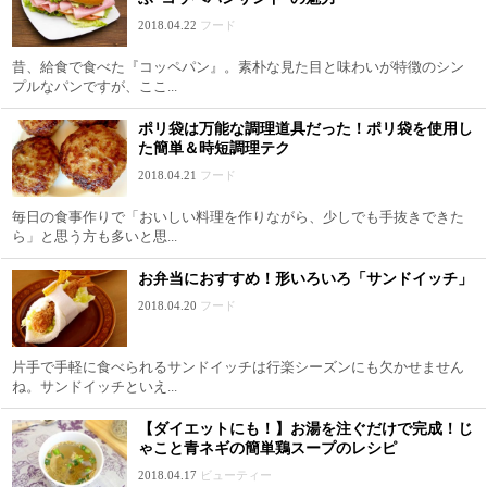
2018.04.22
フード
昔、給食で食べた『コッペパン』。素朴な見た目と味わいが特徴のシン
プルなパンですが、ここ...
ポリ袋は万能な調理道具だった！ポリ袋を使用し
た簡単＆時短調理テク
2018.04.21
フード
毎日の食事作りで「おいしい料理を作りながら、少しでも手抜きできた
ら」と思う方も多いと思...
お弁当におすすめ！形いろいろ「サンドイッチ」
2018.04.20
フード
片手で手軽に食べられるサンドイッチは行楽シーズンにも欠かせません
ね。サンドイッチといえ...
【ダイエットにも！】お湯を注ぐだけで完成！じ
ゃこと青ネギの簡単鶏スープのレシピ
2018.04.17
ビューティー