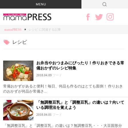
mamaPRESS
レシピ に関連する記事
レシピ
お弁当やおつまみにぴったり！作りおきできる常
備おかずのレシピ特集
2018.04.09
フード
常備おかずがあると便利！毎日、何品も作るのはとても面倒！ 作りおき
のおかずが何品か常備さ...
「無調整豆乳」と「調整豆乳」の違いは？向いて
いる調理法を覚えよう
2018.04.01
フード
「無調整豆乳」と「調整豆乳」の違いは？無調整豆乳・・・大豆固形分