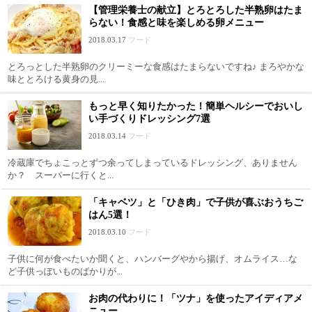
【管理栄養士の献立】とろとろした半熟卵はたま
らない！食感と味を楽しめる卵メニュー
2018.03.17
フード
とろっとした半熟卵のクリーミーな食感はたまらないですね♪ まろやかな
味ととろける黄身の見...
もっと早く知りたかった！簡単ヘルシーでおいし
い手づくりドレッシング7選
2018.03.14
フード
冷蔵庫でちょこっとずつ余ってしまっているドレッシング、ありません
か？ スーパーに行くと...
「キャベツ」と「ひき肉」で子供が喜ぶおうちご
はん5選！
2018.03.10
フード
子供に何が食べたいか聞くと、ハンバーグやから揚げ、オムライス…な
ど子供っぽいものばかりが...
お肉の代わりに！「ツナ」を使ったアイディアメ
ニュー