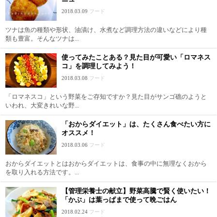
2018.03.09
フード
ツナは魚の種類や形状、油漬け、水煮など調理方法の違いなどにより種
類も豊富。そんなツナは...
使ってみたことある？見た目が可愛い「ロマネス
コ」を調理してみよう！
2018.03.08
フード
「ロマネスコ」という野菜をご存知ですか？見た目がサンゴ礁のようと
いわれ、大変きれいな野...
「おからダイエット」は、たくさん食べたい方に
オススメ！
2018.03.06
フード
おからダイエットとはおからダイエットは、食事の中に無理なくおから
を取り入れる方法です。...
【管理栄養士の献立】野菜高騰で賢く使いたい！
「かぶ」は葉っぱまで使って晩ごはん
2018.02.24
フード