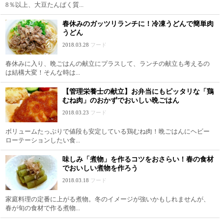
8％以上、大豆たんぱく質...
春休みのガッツリランチに！冷凍うどんで簡単肉
うどん
2018.03.28
フード
春休みに入り、晩ごはんの献立にプラスして、ランチの献立も考えるの
は結構大変！そんな時は...
【管理栄養士の献立】お弁当にもピッタリな「鶏
むね肉」のおかずでおいしい晩ごはん
2018.03.23
フード
ボリュームたっぷりで値段も安定している鶏むね肉！晩ごはんにヘビー
ローテーションしたい食...
味しみ「煮物」を作るコツをおさらい！春の食材
でおいしい煮物を作ろう
2018.03.18
フード
家庭料理の定番に上がる煮物。冬のイメージが強いかもしれませんが、
春が旬の食材で作る煮物...