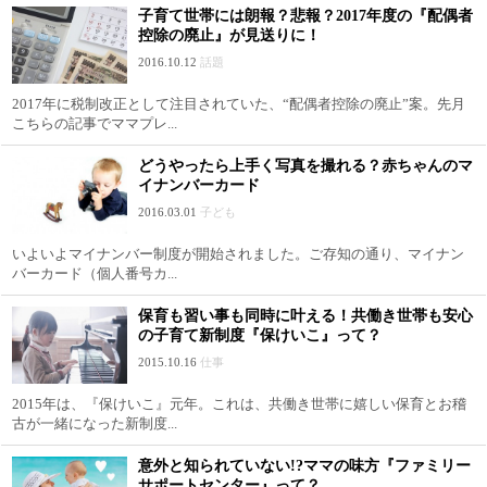
子育て世帯には朗報？悲報？2017年度の『配偶者
控除の廃止』が見送りに！
2016.10.12
話題
2017年に税制改正として注目されていた、“配偶者控除の廃止”案。先月
こちらの記事でママプレ...
どうやったら上手く写真を撮れる？赤ちゃんのマ
イナンバーカード
2016.03.01
子ども
いよいよマイナンバー制度が開始されました。ご存知の通り、マイナン
バーカード（個人番号カ...
保育も習い事も同時に叶える！共働き世帯も安心
の子育て新制度『保けいこ』って？
2015.10.16
仕事
2015年は、『保けいこ』元年。これは、共働き世帯に嬉しい保育とお稽
古が一緒になった新制度...
意外と知られていない!?ママの味方『ファミリー
サポートセンター』って？