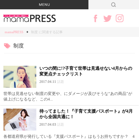
mamaPRESS
制度 に関連する記事
制度
いつの間に!?子育て世帯は見逃せない4月からの
変更点チェックリスト
2017.04.11
話題
世帯は見逃せない制度の変更や、にダメージが及びそうな“あの商品”が
値上げになるなど、この4...
待ってました！『子育て支援パスポート』が4月
から全国共通に！
2017.04.03
話題
各都道府県が発行している『支援パスポート』はもうお持ちですか？ 4