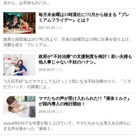
月から、お手持ちのパス...
毎月末金曜は15時退社に!?2月から始まる『プレ
ミアムフライデー』とは？
2017.01.05
話題
政府と経団連は2017年2月より、月末の金曜日は15時に仕事を切り上げ、
消費を促す『プレミアム...
政府が“不妊治療”の支援制度を検討！若い夫婦も
他人事じゃない不妊のハナシ。
2016.10.27
話題
"2人目不妊”などママとしてもけっこう気になる不妊治療のコト。『こそ
だてハック』の調査によ...
ママたちの声が受け入れられた!?『液体ミルク』
が国内導入の検討開始！
2016.10.19
話題
mamaPRESSでも何度か取り上げていて、ママたちからも導入を心待ちに
する声が多かった『液体ミ...