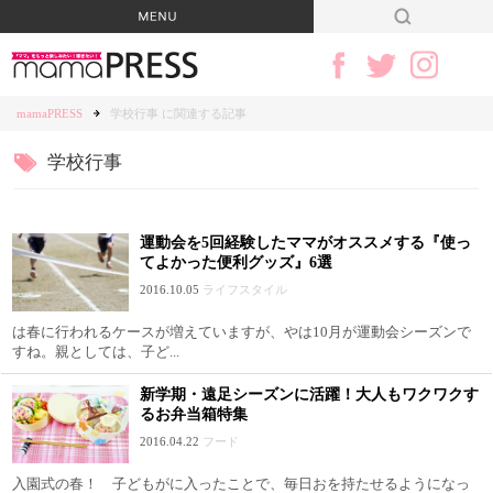
mamaPRESS
学校行事 に関連する記事
学校行事
運動会を5回経験したママがオススメする『使っ
てよかった便利グッズ』6選
2016.10.05
ライフスタイル
は春に行われるケースが増えていますが、やは10月が運動会シーズンで
すね。親としては、子ど...
新学期・遠足シーズンに活躍！大人もワクワクす
るお弁当箱特集
2016.04.22
フード
入園式の春！ 子どもがに入ったことで、毎日おを持たせるようになっ