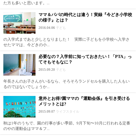
た方も多いと思います。...
ママ＆パパの時代とは違う！実録『今どき小学校
の様子』とは？
2016.04.06
子ども
の入学式まであと少しとなりました！ 実際に子どもを小学校へ入学さ
せたママは、今どきの小...
必要なの？入学前に知っておきたい！「PTA」っ
てそもそもなに？
2015.09.20
子ども
年長さんのお子さんがいるなら、そろそろランドセルを購入した人もい
るのではないでしょうか...
意外とお得?園ママの『運動会係』を引き受ける
メリットとは?
2015.09.07
ライフスタイル
秋は1年のうちで、園の行事が多い季節。9月下旬〜10月に行われる定番
のやの運動会はママ＆フ...