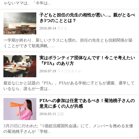
ゃないママは、「今年は...
子どもと担任の先生の相性が悪い…。親がとるべ
き3つのこととは？
2016.09.14
子ども
一学期が終わり、新しいクラスにも慣れ、担任の先生とも信頼関係が築
くことができて順風満帆…...
実はボランティア団体なんです！今こそ考えたい
『PTA』のあり方
2016.07.19
ライフスタイル
最近なにかと話題の『PTA』。PTAがある学校に子どもが通園、通学して
いるなら、誰もが一度は...
PTAへの参加は任意であるべき！菊池桃子さんの
意見に多くの人が共感
2016.05.11
話題
3月25日に行われた『1億総活躍国民会議』にて、メンバーを務める女優
の菊池桃子さんが「学校...