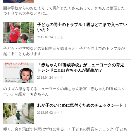
園や学校からのおたよりって意外とたくさんあって、きちんと整理した
つもりでも大事なときに...
子どもの同士のトラブル！親はどこまで入ってい
いの？
2015.06.24
子ども
子ども・や学校などの集団生活が始まると、子ども同士でのトラブルが
起こることもあります。...
「赤ちゃんDJ養成学校」がニューヨークの育児
トレンドに!!DJ赤ちゃんが誕生か!?
2014.04.24
子ども
のリズム感を育てるニューヨークの赤ちゃん教室「赤ちゃんDJ養成スク
ール」を紹介！★赤ちゃん...
わが子のいじめに気付くためのチェックシート！
2013.05.02
子ども
叩く、突き飛ばす仲間はずれにする…！子どもの異変をチェック!!子ども