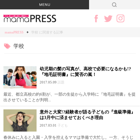
mamaPRESS
学校 に関連する記事
学校
幼児期の髪の写真が、高校で必要になるかも!?
『地毛証明書』に賛否の嵐！
2017.05.09
話題
最近、都立高校の約6割が、一部の生徒から入学時に『地毛証明書』を提
出させていることが判明...
意外と大変!?経験者が語る子どもの『進級準備』
は3月中に済ませておくべき理由
2017.03.01
子ども
春休みに入ると入園・入学を控えるママは準備で大忙し。一方、そうじ