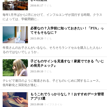
2016.01.17
子ども
毎年1月半ばから2月にかけて、インフルエンザが流行する時期。クラス
によっては、学級閉鎖に...
必要なの？入学前に知っておきたい！「PTA」っ
てそもそもなに？
2015.09.20
子ども
年長さんのお子さんがいるなら、そろそろランドセルを購入した人もい
るのではないでしょうか...
子どものサインを見逃すな！家庭でできる『いじ
め発見チェック』
2015.09.10
子ども
テレビで連日のように報道される、子どものいじめに関するニュース。
低年齢化と深刻化が進む...
もうこれでうっかりなし？！おすすめデータ管理
アプリ3選
2015.09.08
ライフスタイル