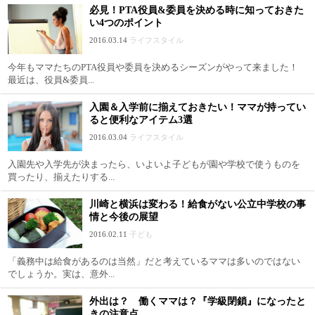
必見！PTA役員&委員を決める時に知っておきた
い4つのポイント
2016.03.14
ライフスタイル
今年もママたちのPTA役員や委員を決めるシーズンがやって来ました！
最近は、役員&委員...
入園＆入学前に揃えておきたい！ママが持ってい
ると便利なアイテム3選
2016.03.04
ライフスタイル
入園先や入学先が決まったら、いよいよ子どもが園や学校で使うものを
買ったり、揃えたりする...
川崎と横浜は変わる！給食がない公立中学校の事
情と今後の展望
2016.02.11
子ども
「義務中は給食があるのは当然」だと考えているママは多いのではない
でしょうか。実は、意外...
外出は？ 働くママは？『学級閉鎖』になったと
きの注意点