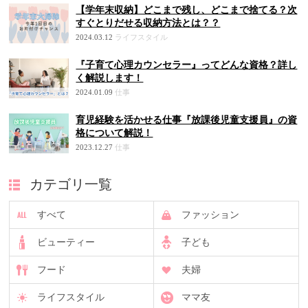
【学年末収納】どこまで残し、どこまで捨てる？次
すぐとりだせる収納方法とは？？
2024.03.12
ライフスタイル
『子育て心理カウンセラー』ってどんな資格？詳し
く解説します！
2024.01.09
仕事
育児経験を活かせる仕事『放課後児童支援員』の資
格について解説！
2023.12.27
仕事
カテゴリ一覧
すべて
ファッション
ビューティー
子ども
フード
夫婦
ライフスタイル
ママ友