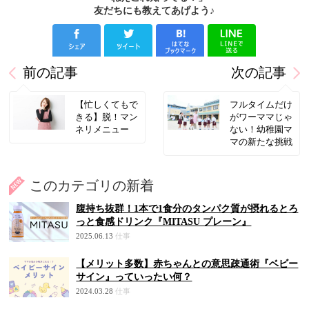
友だちにも教えてあげよう♪
前の記事
次の記事
【忙しくてもで
フルタイムだけ
きる】脱！マン
がワーママじゃ
ネリメニュー
ない！幼稚園マ
マの新たな挑戦
このカテゴリの新着
腹持ち抜群！1本で1食分のタンパク質が摂れるとろ
っと食感ドリンク『MITASU プレーン』
2025.06.13
仕事
【メリット多数】赤ちゃんとの意思疎通術『ベビー
サイン』っていったい何？
2024.03.28
仕事