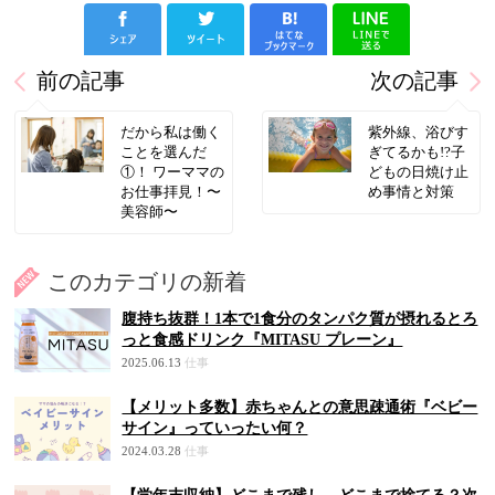
前の記事
次の記事
だから私は働く
紫外線、浴びす
ことを選んだ
ぎてるかも!?子
①！ ワーママの
どもの日焼け止
お仕事拝見！〜
め事情と対策
美容師〜
このカテゴリの新着
腹持ち抜群！1本で1食分のタンパク質が摂れるとろ
っと食感ドリンク『MITASU プレーン』
2025.06.13
仕事
【メリット多数】赤ちゃんとの意思疎通術『ベビー
サイン』っていったい何？
2024.03.28
仕事