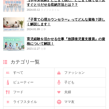
【学年末収納】どこまで残し、どこまで捨てる？次
すぐとりだせる収納方法とは？？
2024.03.12
ライフスタイル
『子育て心理カウンセラー』ってどんな資格？詳し
く解説します！
2024.01.09
仕事
育児経験を活かせる仕事『放課後児童支援員』の資
格について解説！
2023.12.27
仕事
カテゴリ一覧
すべて
ファッション
ビューティー
子ども
フード
夫婦
ライフスタイル
ママ友