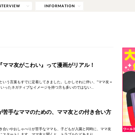
『ママ友がこわい』って漫画がリアル！
という言葉もすでに定着してきました。しかしそれに伴い、“ママ友＝
といったネガティブなイメージを持つ方も多いのではない...
が苦手なママのための、ママ友との付き合い方
き合いやおしゃべりが苦手なママも、子どもが入園と同時に、ママ友
にスタートします。ママ友と聞くと、トラブルなどあまり...