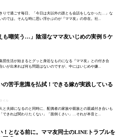
きりで過ごす毎日、「今日は夫以外の誰とも会話をしなかった…」な
いのでは。そんな時に思い浮かぶのが『ママ友』の存在。社...
えも嘲笑う…」陰湿なママ友いじめの実例５ケ
集団生活が始まるとグッと身近なものになる『ママ友』との付き合
合いが出来れば何も問題はないのですが、中にはいじめや嫌...
いの苦手意識を払拭！できる嫁が実践している
タイル
人と夫婦になるのと同時に、配偶者の家族や親族との親戚付き合いも
「できれば関わりたくない」「面倒くさい」…それが本音と...
い！となる前に。ママ友同士のLINEトラブルを