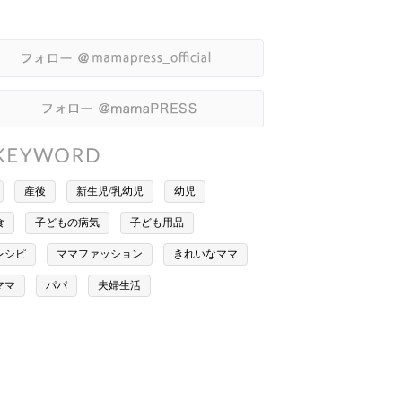
産後
新生児/乳幼児
幼児
食
子どもの病気
子ども用品
レシピ
ママファッション
きれいなママ
ママ
パパ
夫婦生活