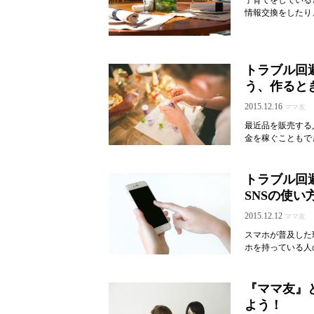
情報交換をしたり
トラブル回
う、作ると
2015.12.16
ママ友
最近品を販売する
金を稼ぐこともで
トラブル回
SNSの使い
2015.12.12
ママ友
スマホが普及した
ホを持っている人の
『ママ友』
よう！