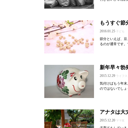
もうすぐ節
2016.01.25
子ども
節分といえば、豆
るのが通常です。
新年早々勃
2015.12.29
ライフス
気付けばもう年末
のではないでしょ
アナタは大
2015.12.20
ママ友
子育てをしている