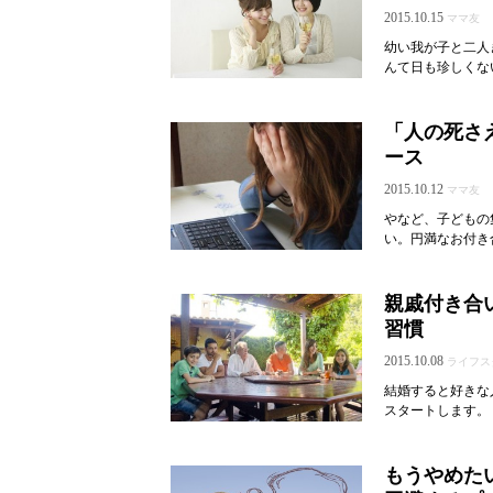
2015.10.15
ママ友
幼い我が子と二人
んて日も珍しくな
「人の死さ
ース
2015.10.12
ママ友
やなど、子どもの
い。円満なお付き
親戚付き合
習慣
2015.10.08
ライフス
結婚すると好きな
スタートします。
もうやめた