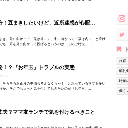
分！豆まきしたいけど、近所迷惑が心配…
まき。外に向かって「鬼は外～」、中に向かって「福は内～」と投げ
でも、豆を外に向かって投げるというのは、このご時世、...
妊娠
発！？『お年玉』トラブルの実態
離乳
タイル
時短
。そろそろお正月の準備も考えなくちゃ！ と思っているママも多い
うか。そこでちょっと気を付けておきたいのが『お年玉』...
働く
丈夫？ママ友ランチで気を付けるべきこと
と、欠かせないのがママ友とのお付き合い。特に子どもが幼い間は、