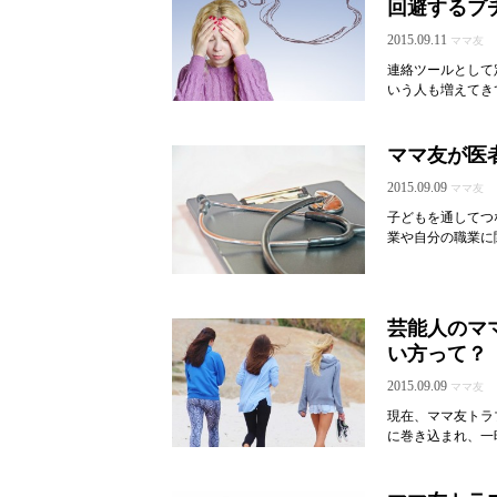
回避するプ
2015.09.11
ママ友
連絡ツールとして定
いう人も増えてき
ママ友が医
2015.09.09
ママ友
子どもを通してつ
業や自分の職業に
芸能人のマ
い方って？
2015.09.09
ママ友
現在、ママ友トラ
に巻き込まれ、一