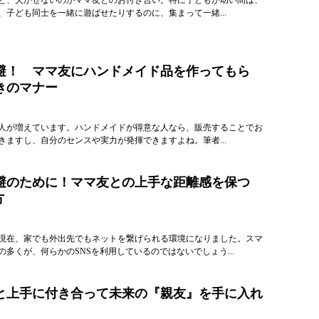
、子ども同士を一緒に遊ばせたりするのに、集まって一緒...
避！ ママ友にハンドメイド品を作ってもら
きのマナー
人が増えています。ハンドメイドが得意な人なら、販売することでお
きますし、自分のセンスや実力が発揮できますよね。筆者...
避のために！ママ友との上手な距離感を保つ
方
現在、家でも外出先でもネットを繋げられる環境になりました。スマ
多くが、何らかのSNSを利用しているのではないでしょう...
と上手に付き合って未来の『親友』を手に入れ