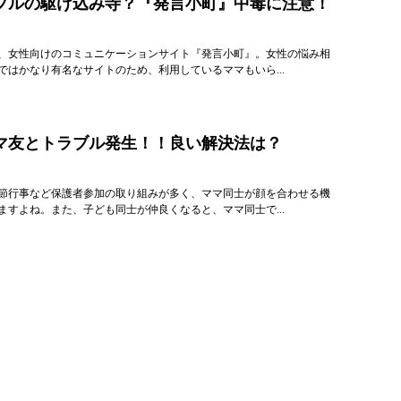
ブルの駆け込み寺？『発言小町』中毒に注意！
した、女性向けのコミュニケーションサイト『発言小町』。女性の悩み相
ではかなり有名なサイトのため、利用しているママもいら...
マ友とトラブル発生！！良い解決法は？
節行事など保護者参加の取り組みが多く、ママ同士が顔を合わせる機
ますよね。また、子ども同士が仲良くなると、ママ同士で...