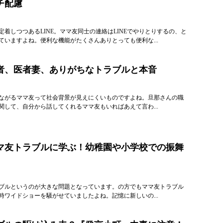
チ配慮
着しつつあるLINE。ママ友同士の連絡はLINEでやりとりするの、と
ていますよね。便利な機能がたくさんありとっても便利な...
者、医者妻、ありがちなトラブルと本音
ながるママ友って社会背景が見えにくいものですよね。旦那さんの職
関して、自分から話してくれるママ友もいればあえて言わ...
マ友トラブルに学ぶ！幼稚園や小学校での振舞
ブルというのが大きな問題となっています。の方でもママ友トラブル
時ワイドショーを騒がせていましたよね。記憶に新しいの...