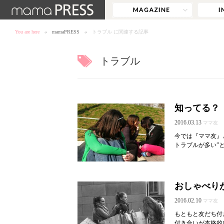
You are here
mamaPRESS
トラブル に関連する記事
トラブル
知ってる？
2016.03.13
ママ友
今では『ママ友』
トラブルが多い”
おしゃべり
2016.02.10
ママ友
もともと友だち付
付き合いが本格的