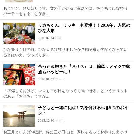
もうすぐ、ひな祭りです。女の子がいるご家庭では、おうちでひな祭り
パーティをすることが多...
リカちゃん、ミッキーも登場！！2016年、人気の
ひな人形
2016.02.24
話題
ひな祭りも目の前。ひな人形は飾りましたか？飾る家が少なくなってい
るとはいえ、やっぱり女...
余った＆飽きた『おせち』は、簡単リメイクで家
族もハッピーに！
2016.01.03
フード
「準備しておけば、ママも三が日をゆっくり過ごせる」というメリット
のある『おせち』ですが...
子どもと一緒に初詣！気を付けるべき5つのポイ
ント
2015.12.30
子ども
お正月といえば“初詣”。特に三が日には、家族そろってお参りに出かけ