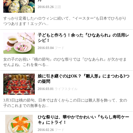
2016.03.26
話題
すっかり定着したハロウィンに続いて、“イースター”も日本でひろがり
つつあります！エッグハ...
子どもと作ろう！余った『ひなあられ』の活用レ
シピ！
2016.03.04
フード
女の子のお祝い『桃の節句』のひな祭りでは『ひなあられ』が欠かせま
せんよね。これを食べる...
娘に引き継ぐのはOK？『雛人形』にまつわる3つ
の疑問
2016.03.01
ライフスタイル
3月3日は桃の節句。日本では古くからこの日には雛人形を飾って、女の
子のこれまでの無事をお...
ひな祭りは、華やかでかわいい『ちらし寿司ケー
キ』にトライ！
2016.02.26
フード