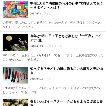
準備はOK？幼稚園の“6月の行事”で押さえておく
べきポイントとは？
2017.06.11
子ども
の行事、楽しみにしている子どもたちの一方で「何か準備しておくべき
かしら？」とソワソワし...
今年は9月15日！子どもと楽しむ『十五夜』アイ
デア3選
2016.09.13
ライフスタイル
2016年の『十五夜』は、9月15日！ でも、「実は十五夜を家庭でやった
ことがない…」「そもそ...
知ってる？子どもの日に飾るこいのぼりと兜の由
来
2016.04.23
子ども
5月5日は子どもの日。こいのぼりをイメージする方は多いのではないで
しょうか？ でも、『端...
春といえばイースター！子どももよろこぶ楽しみ
方