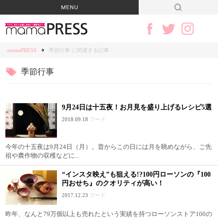
mamaPRESS
季節行事 に関連する記事
季節行事
9月24日は十五夜！お月見を盛り上げるレシピ5選
2018.09.18
フード
今年の十五夜は9月24日（月）。昔からこの日には月を眺めながら、ご先
祖や農作物の収穫などに...
“インスタ映え”も狙える!?100円ローソンの『100
円おせち』のクオリティが高い！
2017.12.23
フード
昨年、なんと79万個以上も売れたという実績を持つローソンストア100の