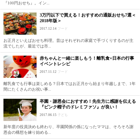
『100円おせち』。イン...
3万円以下で買える！おすすめの通販おせち7選＜
2018年版＞
2017.12.14
フード
お正月といえばおせち料理。昔はそれぞれの家庭で手づくりするのが主
流でしたが、最近では市...
赤ちゃんと一緒に楽しもう！離乳食×日本の行事
イベントレシピ
2017.11.12
フード
離乳食でも行事は楽しめる？日本ではお正月から始まり年越しまで、1年
間にたくさんのお祝い事...
卒園・謝恩会におすすめ！先生方に感謝を伝える
『ピンク帽子のドレミファソ』が良い！
2017.06.15
子ども
新年度の役員決めも終わり、卒園関係の係になったママは、そろそろ謝
恩会の構想を練り始める...