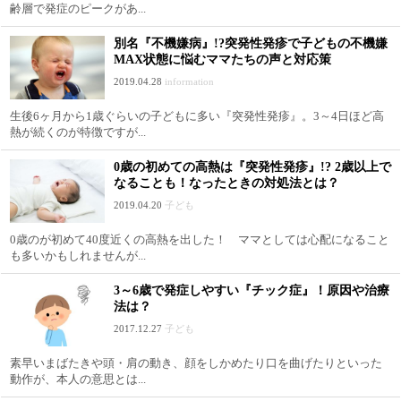
齢層で発症のピークがあ...
別名『不機嫌病』!?突発性発疹で子どもの不機嫌
MAX状態に悩むママたちの声と対応策
2019.04.28
information
生後6ヶ月から1歳ぐらいの子どもに多い『突発性発疹』。3～4日ほど高
熱が続くのが特徴ですが...
0歳の初めての高熱は『突発性発疹』!? 2歳以上で
なることも！なったときの対処法とは？
2019.04.20
子ども
0歳のが初めて40度近くの高熱を出した！ ママとしては心配になること
も多いかもしれませんが...
3～6歳で発症しやすい『チック症』！原因や治療
法は？
2017.12.27
子ども
素早いまばたきや頭・肩の動き、顔をしかめたり口を曲げたりといった
動作が、本人の意思とは...