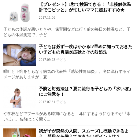
【プレゼント】1秒で検温できる！『非接触体温
計でこピッと』が忙しいママに超おすすめ★
2017.11.06
子どもの体調が悪いときや、保育園などに行く前の毎日の検温など、子
どもの体温測定で、子ど...
子どもは必ず一度はかかる!?早めに知っておきた
い子どもの胃腸炎症状とその対処法
2017.09.23
子ども
嘔吐と下痢をともなう病気の代表格『感染性胃腸炎』。冬に流行するイ
メージがありますが、夏...
予防と対処法は？夏に流行る子どもの『水いぼ』
にご注意を！
2017.07.31
子ども
や学校などでプールがある時期になると、耳にするようになるのが『水
いぼ』。名前はよく聞く...
我が子が突然の入院。スムーズに行動できるよ
う、普段から備えておきたいポイントは？