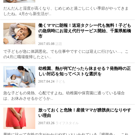
だんだんと湿度が高くなり、じめじめと過ごしにくい季節がやってきま
したね。4月から新生活が...
働くママに朗報！送迎タクシー代も無料！子ども
の急病時にお迎え代行サービス開始、千葉県船橋
市
2017.05.08
話題
で子どもが急に体調悪化。でも仕事中ですぐには迎えに行けない…。こ
の4月に職場復帰したとい...
幼稚園、熱が何℃だったら休ませる？発熱時の正
しい対応を知ってベストな選択を
2017.04.24
子ども
急な子どもの発熱、心配ですよね。幼稚園や保育園に通っている場合
は、お休みさせるかどうか...
放っておくと危険！産後ママが膀胱炎になりやす
い理由
2017.03.26
ライフスタイル
男性に比べて女性の方がかかりやすいといわれている『膀胱炎』。これ