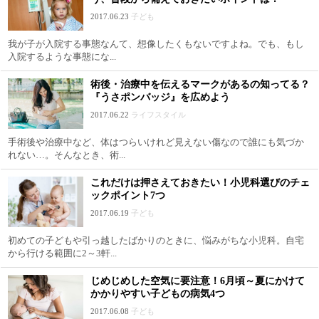
2017.06.23
子ども
我が子が入院する事態なんて、想像したくもないですよね。でも、もし
入院するような事態にな...
術後・治療中を伝えるマークがあるの知ってる？
『うさポンバッジ』を広めよう
2017.06.22
ライフスタイル
手術後や治療中など、体はつらいけれど見えない傷なので誰にも気づか
れない…。そんなとき、術...
これだけは押さえておきたい！小児科選びのチェ
ックポイント7つ
2017.06.19
子ども
初めての子どもや引っ越したばかりのときに、悩みがちな小児科。自宅
から行ける範囲に2～3軒...
じめじめした空気に要注意！6月頃～夏にかけて
かかりやすい子どもの病気4つ
2017.06.08
子ども