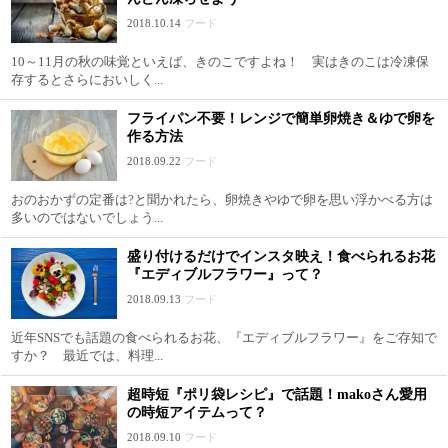
2018.10.14
フード
10～11月の秋の味覚といえば、きのこですよね！ 実はきのこは冷凍保
存するとさらにおいしく...
フライパン不要！レンジで簡単卵焼き＆ゆで卵を
作る方法
2018.09.22
フード
おのおかずの定番は?と聞かれたら、卵焼きやゆで卵を思い浮かべる方は
多いのではないでしょう...
盛り付けるだけでインスタ映え！食べられるお花
『エディブルフラワー』って？
2018.09.13
フード
近年SNSでも話題の食べられるお花、『エディブルフラワー』をご存知で
すか？ 最近では、料理...
超時短『ポリ袋レシピ』で話題！makoさん愛用
の時短アイテムって？
2018.09.10
フード