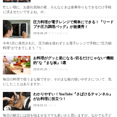
忙しい朝に、お疲れ気味の夜…そんなときは食事作りもできるだけ手軽
に済ませたいですよね。ポ...
圧力料理が電子レンジで簡単にできる！『リード
プチ圧力調理バッグ』が超優秀！
2018.06.29
ライフスタイル
今年3月に発売された、圧力鍋を使わずとも電子レンジで手軽に“圧力鍋
料理”ができてしまう『リ...
お料理がグッと楽になる♪切るだけじゃない“機能
的”な『まな板』5選
2018.05.26
ライフスタイル
毎日の料理で使うまな板ですが、そのまな板の使いやすさについて、気
にしたことはありますか...
わかりやすい！YouTube『さばけるチャンネル』
がお料理に役立つ！
2018.05.11
フード
毎日の献立には頭を悩ませるママも多いかと思いますが、なかでも子ど