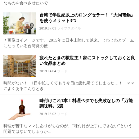
なものを食べさせたいで...
台湾で半世紀以上のロングセラー！『大同電鍋』
を使うメリット3つ
2019.07.01
ライフスタイル
＊画像はイメージです。 2015年に日本上陸して以来、じわじわとブーム
になっている台湾発の便...
疲れたときの救世主！家にストックしておくと良
い食品まとめ
2019.04.04
フード
時間がない！ 1日中忙しくてもう今日は疲れ果ててしまった…！ ママ
によくあるこんなとき、...
味付けこれ1本！料理ベタでも失敗なしの『万能
調味料』5選
2019.03.02
フード
料理が苦手なママにありがちなのが、“味付けが上手にできない”という
問題ではないでしょうか...