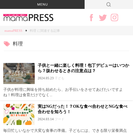
mamaPRESS
料理 に関連する記事
料理
子供と一緒に楽しく料理！包丁デビューはいつか
ら？扱わせるときの注意点は？
2024.05.23
子ども
子供が料理に興味を持ち始めたら、お手伝いをさせてあげたいですよ
ね！料理は食育だけでなく...
実はNGだった！？OKな食べ合わせとNGな食べ
合わせを知ろう！
2024.03.14
フード
毎日忙しいなかで大変な食事の準備。子どもには、できる限り栄養満点