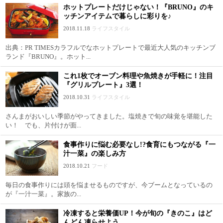
ホットプレートだけじゃない！『BRUNO』のキ
ッチンアイテムで暮らしに彩りを♪
2018.11.18
ライフスタイル
出典：PR TIMESカラフルでなホットプレートで最近大人気のキッチンブ
ランド『BRUNO』。ホット...
これ1枚でオーブン料理や魚焼きが手軽に！注目
『グリルプレート』3選！
2018.10.31
ライフスタイル
さんまがおいしい季節がやってきました。塩焼きで旬の味覚を堪能した
い！ でも、片付けが面...
食事作りに悩む必要なし!?食育にもつながる『一
汁一菜』の楽しみ方
2018.10.21
フード
毎日の食事作りには頭を悩ませるものですが、今ブームとなっているの
が『一汁一菜』。家族の...
冷凍すると栄養価UP！今が旬の『きのこ』はど
んどん凍らせよう