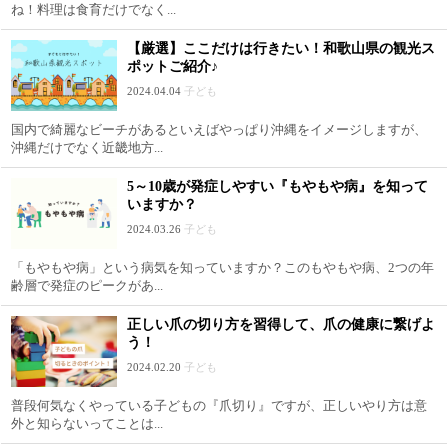
ね！料理は食育だけでなく...
【厳選】ここだけは行きたい！和歌山県の観光ス
ポットご紹介♪
2024.04.04
子ども
国内で綺麗なビーチがあるといえばやっぱり沖縄をイメージしますが、
沖縄だけでなく近畿地方...
5～10歳が発症しやすい『もやもや病』を知って
いますか？
2024.03.26
子ども
「もやもや病」という病気を知っていますか？このもやもや病、2つの年
齢層で発症のピークがあ...
正しい爪の切り方を習得して、爪の健康に繋げよ
う！
2024.02.20
子ども
普段何気なくやっている子どもの『爪切り』ですが、正しいやり方は意
外と知らないってことは...