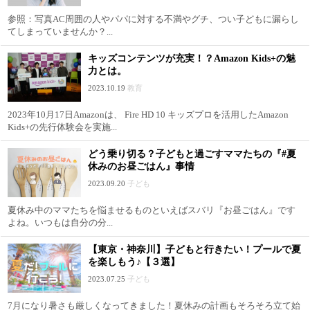
参照：写真AC周囲の人やパパに対する不満やグチ、つい子どもに漏らし
てしまっていませんか？...
キッズコンテンツが充実！？Amazon Kids+の魅
力とは。
2023.10.19
教育
2023年10月17日Amazonは、 Fire HD 10 キッズプロを活用したAmazon
Kids+の先行体験会を実施...
どう乗り切る？子どもと過ごすママたちの『#夏
休みのお昼ごはん』事情
2023.09.20
子ども
夏休み中のママたちを悩ませるものといえばスバリ『お昼ごはん』です
よね。いつもは自分の分...
【東京・神奈川】子どもと行きたい！プールで夏
を楽しもう♪【３選】
2023.07.25
子ども
7月になり暑さも厳しくなってきました！夏休みの計画もそろそろ立て始