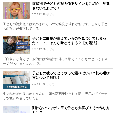
症状別で子どもの視力低下サインをご紹介！見逃
さないであげて！
2023.12.20
子ども
子どもの視力低下は気づきにくいので発見が遅れがちです。しかし子ど
もの視力が低下している...
子どもに白髪が生えているのを見つけてしまっ
た・・・。そんな時どうする？【対処法】
2023.12.06
子ども
『白髪』と言えば一般的には“加齢”に伴って増えてくるものというイメ
ージがありますよね。で...
子どもの枕ってどうやって選べばいい？枕の選び
方について解説！
2023.11.30
子ども
生まれたばかりの赤ちゃんに、頭の変形予防として新生児用の『ドーナ
ッツ枕』を使っていたと...
割れないシャボン玉で子ども大喜び！その作り方
とは？