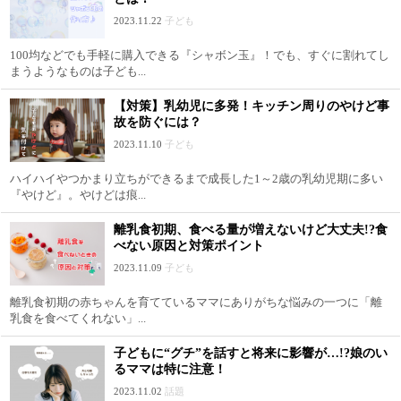
2023.11.22
子ども
100均などでも手軽に購入できる『シャボン玉』！でも、すぐに割れてし
まうようなものは子ども...
【対策】乳幼児に多発！キッチン周りのやけど事
故を防ぐには？
2023.11.10
子ども
ハイハイやつかまり立ちができるまで成長した1～2歳の乳幼児期に多い
『やけど』。やけどは痕...
離乳食初期、食べる量が増えないけど大丈夫!?食
べない原因と対策ポイント
2023.11.09
子ども
離乳食初期の赤ちゃんを育てているママにありがちな悩みの一つに「離
乳食を食べてくれない」...
子どもに“グチ”を話すと将来に影響が…!?娘のい
るママは特に注意！
2023.11.02
話題