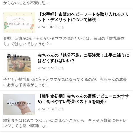
からないことや不安に思...
【お手軽】市販のベビーフードを取り入れるメリ
ット・デメリットについて解説！
2024.05.02
子ども
参照：写真AC赤ちゃんがいるママの悩みといえば、毎日の『離乳食作
り』ではないでしょうか？...
赤ちゃんの『鉄分不足』に要注意！上手に補うに
はどうすればいい？
2024.02.22
子ども
子どもが離乳食期に入るとママが気になってくるのが、赤ちゃんの成長
に必要な栄養素がしっか...
【離乳食初期】赤ちゃんの野菜デビューにおすす
め！食べやすい野菜ベスト５を紹介♪
2024.02.14
子ども
離乳食をはじめてつぶしがゆに慣れたころから、そろそろ野菜にチャレ
ンジしても良い時期にな...