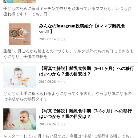
子どものために毎日キッチンで作りを頑張っているママたち、いつもお
疲れ様です！ でも、日...
みんなのInstagram投稿紹介【#ママプ離乳食
vol.11】
2019.07.14
子ども
生後5ヶ月ごろから始まるの“”づくり。ミルク以外のものも口にできるよ
うになり、子供の成長を...
【写真で解説】離乳食後期（9~11ヶ月）への移行
はいつから？量の目安は？
2019.06.26
子ども
どんどん上手に食べられるようになってくる後期。やっぱり気になるの
は中期からの移行タイミ...
【写真で解説】離乳食中期（7~8ヶ月）への移行
はいつから？量の目安は？
2019.06.24
子ども
をスタートして2ヶ月くらい経つと、今度は“中期”に移行する頃。でも、