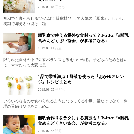
2019.09.18
子ども
初期でも食べられる“たんぱく質食材”として人気の『豆腐』。しかし、
初期で与える豆腐は、種...
離乳食で使える意外な食材って？Twitter『#離乳
食めんどくさい協会』が参考になる♪
2019.09.11
話題
限られた食材の中で栄養バランスを考えつつ作る。子どものためとはい
え、ママだって大変に思...
1品で栄養満点！野菜を使った『おかゆアレン
ジ』レシピまとめ
2019.09.05
子ども
いろいろなものが食べられるようになってくる中期。量だけでなく、料
理の舌触りや味を楽しめ...
離乳食作りをラクにする裏技も！Twitter『#離乳
食めんどくさい協会』が参考になる♪
2019.07.22
話題