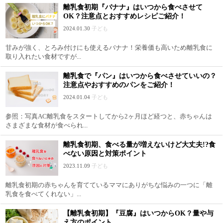
離乳食初期『バナナ』はいつから食べさせて
OK？注意点とおすすめレシピご紹介！
2024.01.30
子ども
甘みが強く、とろみ付けにも使えるバナナ！栄養価も高いため離乳食に
取り入れたい食材ですが...
離乳食で『パン』はいつから食べさせていいの？
注意点やおすすめのパンをご紹介！
2024.01.04
子ども
参照：写真AC離乳食をスタートしてから2ヶ月ほど経つと、赤ちゃんは
さまざまな食材が食べられ...
離乳食初期、食べる量が増えないけど大丈夫!?食
べない原因と対策ポイント
2023.11.09
子ども
離乳食初期の赤ちゃんを育てているママにありがちな悩みの一つに「離
乳食を食べてくれない」...
【離乳食初期】『豆腐』はいつからOK？量や与
え方のポイント